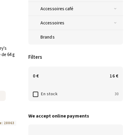
Accessoires café
Accessoires
Brands
ey's
 de 64 g
Filters
0
€
16
€
En stock
30
We accept online payments
e:
28863