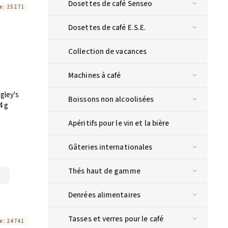
Dosettes de café Senseo
e:
25271
Dosettes de café E.S.E.
Collection de vacances
Machines à café
gley's
Boissons non alcoolisées
4 g
Apéritifs pour le vin et la bière
Gâteries internationales
Thés haut de gamme
Denrées alimentaires
Tasses et verres pour le café
e:
24741