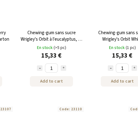
erry
Chewing-gum sans sucre
Chewing-gum sans s
arton
Wrigley's Orbit à l'eucalyptus, 30
Wrigley's Orbit Wh
pièces x 14 g
Bubblemint, boîte de 3
En stock
(>5 pc)
En stock
(1 pc)
de 14 g
15,33 €
15,33 €
Add to cart
Add to cart
:
23107
Code:
23110
Cod