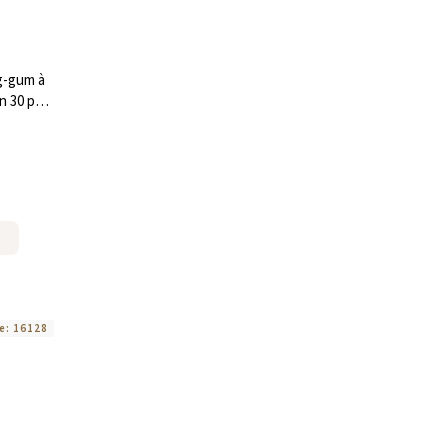
g-gum à
n 30 pcs
e:
16128