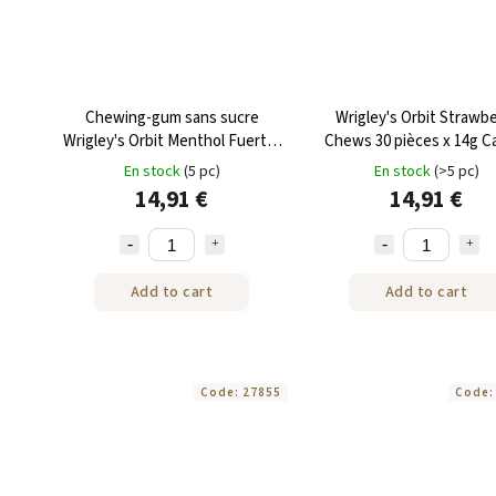
Chewing-gum sans sucre
Wrigley's Orbit Strawb
Wrigley's Orbit Menthol Fuerte,
Chews 30 pièces x 14g C
30 pièces x 14 g, boîte
En stock
(5 pc)
En stock
(>5 pc)
14,91 €
14,91 €
Add to cart
Add to cart
Code:
27855
Code