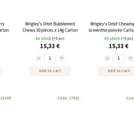
rry
Wrigley's Orbit Bubblemint
Wrigley's Orbit Chewin
arton
Chews 30 pièces x 14g Carton
la menthe poivrée Carto
420 g
En stock
(>5 pc)
En stock
(>5 pc)
15,33 €
15,33 €
Add to cart
Add to cart
:
23109
Code:
17501
Cod