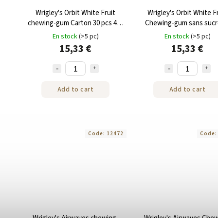
Wrigley's Orbit White Fruit
Wrigley's Orbit White F
chewing-gum Carton 30 pcs 420
Chewing-gum sans sucr
g
pièces x 14g Carton
En stock
(>5 pc)
En stock
(>5 pc)
15,33 €
15,33 €
Add to cart
Add to cart
Code:
12472
Code