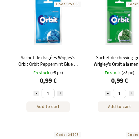
Code:
25265
Code
Sachet de dragées Wrigley's
Sachet de chewing-g
Orbit Orbit Peppermint Blue 29
Wrigley's Orbit à la me
g
verte 29 g
En stock
(>5 pc)
En stock
(>5 pc)
0,99 €
0,99 €
Add to cart
Add to cart
Code:
24705
Code