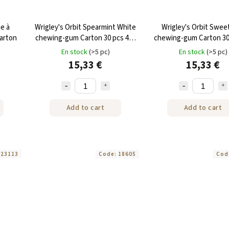
ue à
Wrigley's Orbit Spearmint White
Wrigley's Orbit Swee
Carton
chewing-gum Carton 30 pcs 420
chewing-gum Carton 30
g
420 g
En stock
(>5 pc)
En stock
(>5 pc)
15,33 €
15,33 €
Add to cart
Add to cart
:
23113
Code:
18605
Cod