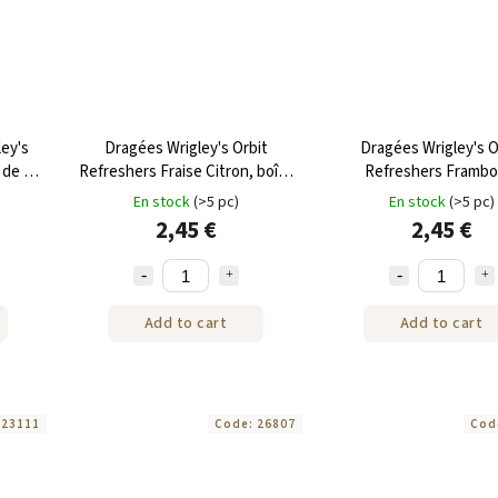
ley's
Dragées Wrigley's Orbit
Dragées Wrigley's O
 de 67
Refreshers Fraise Citron, boîte
Refreshers Frambo
de 67 g
Pastèque en boîte de
En stock
(>5 pc)
En stock
(>5 pc)
2,45 €
2,45 €
Add to cart
Add to cart
:
23111
Code:
26807
Cod