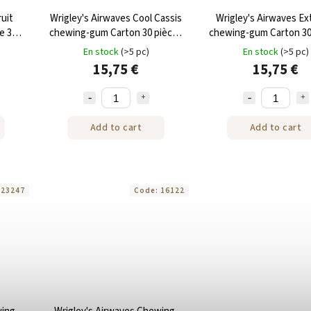
ruit
Wrigley's Airwaves Cool Cassis
Wrigley's Airwaves E
e 30
chewing-gum Carton 30 pièces
chewing-gum Carton 30
420 g
420 g
En stock
(>5 pc)
En stock
(>5 pc)
15,75 €
15,75 €
Add to cart
Add to cart
:
23247
Code:
16122