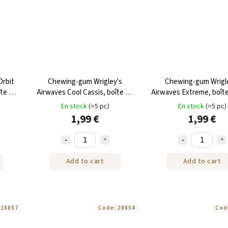
Orbit
Chewing-gum Wrigley's
Chewing-gum Wrigl
te de
Airwaves Cool Cassis, boîte de
Airwaves Extreme, boîte
64 g
En stock
(>5 pc)
En stock
(>5 pc)
1,99 €
1,99 €
Add to cart
Add to cart
:
28857
Code:
28854
Cod