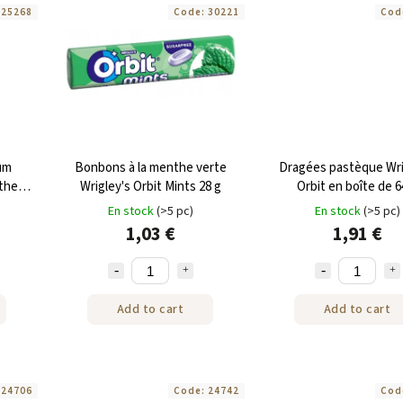
:
25268
Code:
30221
Cod
um
Bonbons à la menthe verte
Dragées pastèque Wri
nthe
Wrigley's Orbit Mints 28 g
Orbit en boîte de 6
En stock
(>5 pc)
En stock
(>5 pc)
1,03 €
1,91 €
Add to cart
Add to cart
:
24706
Code:
24742
Cod