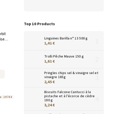
Top 10 Products
rbit
Linguines Barilla n° 13 500 g
ise
1,41 €
 67 g
Trolli Pêche Mauve 150 g
1,61 €
Pringles chips sel & vinaigre sel et
vinaigre 165g
2,45 €
Biscuits Falcone Cantucci à la
pistache et à l'écorce de cèdre
e:
29784
180 g
3,24 €