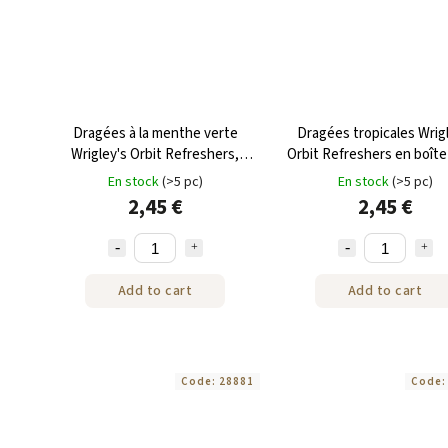
Dragées à la menthe verte
Dragées tropicales Wrig
Wrigley's Orbit Refreshers,
Orbit Refreshers en boîte
boîte de 67 g
g
En stock
(>5 pc)
En stock
(>5 pc)
2,45 €
2,45 €
Add to cart
Add to cart
Code:
28881
Code