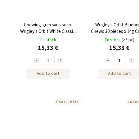
Chewing-gum sans sucre
Wrigley's Orbit Bluebe
Wrigley's Orbit White Classic,
Chews 30 pièces x 14g C
boîte de 30 pièces, 420 g
En stock
En stock
(>5 pc)
15,33 €
15,33 €
Add to cart
Add to cart
Code:
16134
Code