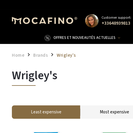
Customer support:
+33648939813
OFFRES ET NOUVEAUTÉS ACTUELLES
Home
Brands
Wrigley's
/
/
Wrigley's
Least expensive
Most expensive