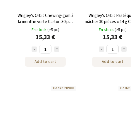
Wrigley's Orbit Chewing-gum à
Wrigley's Orbit Pastèq
la menthe verte Carton 30 pcs
mâcher 30 pièces x 14 g 
420 g
En stock
(>5 pc)
En stock
(>5 pc)
15,33 €
15,33 €
Add to cart
Add to cart
Code:
20900
Code