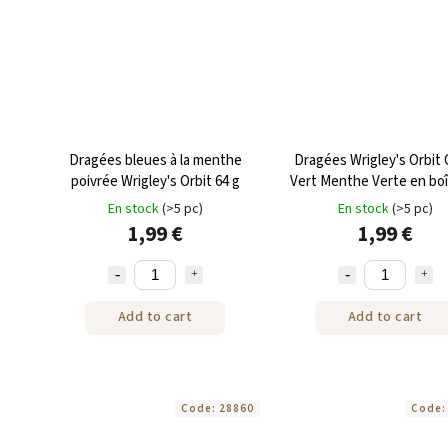
Dragées bleues à la menthe
Dragées Wrigley's Orbit 
poivrée Wrigley's Orbit 64 g
Vert Menthe Verte en boî
64 g
En stock
(>5 pc)
En stock
(>5 pc)
1,99 €
1,99 €
Add to cart
Add to cart
Code:
28860
Code