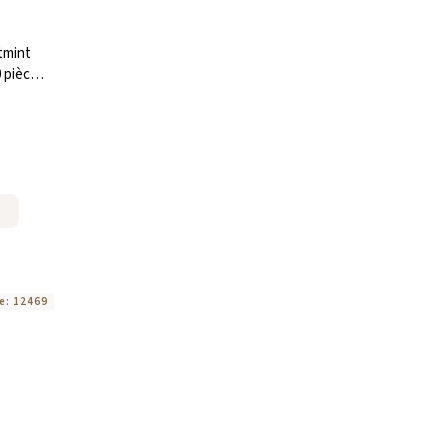
tmint
 pièces
e:
12469