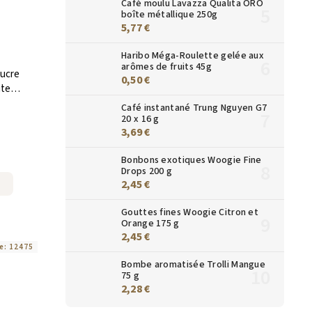
Café moulu Lavazza Qualita ORO
boîte métallique 250g
5,77 €
Haribo Méga-Roulette gelée aux
arômes de fruits 45g
ucre
0,50 €
ite
0 pièces
Café instantané Trung Nguyen G7
20 x 16 g
3,69 €
Bonbons exotiques Woogie Fine
Drops 200 g
2,45 €
Gouttes fines Woogie Citron et
Orange 175 g
2,45 €
e:
12475
Bombe aromatisée Trolli Mangue
75 g
2,28 €