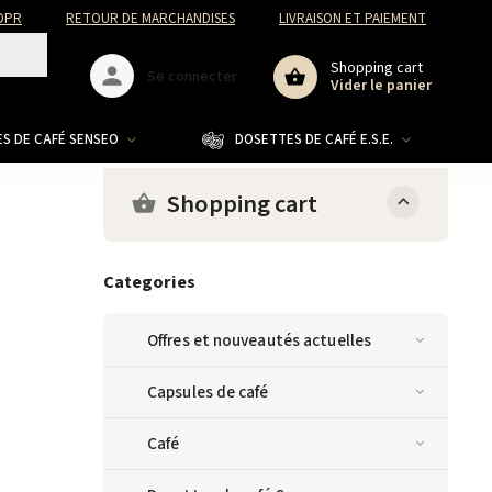
DPR
RETOUR DE MARCHANDISES
LIVRAISON ET PAIEMENT
Shopping cart
Se connecter
Vider le panier
S DE CAFÉ SENSEO
DOSETTES DE CAFÉ E.S.E.
CO
Shopping cart
Categories
Offres et nouveautés actuelles
Capsules de café
Café