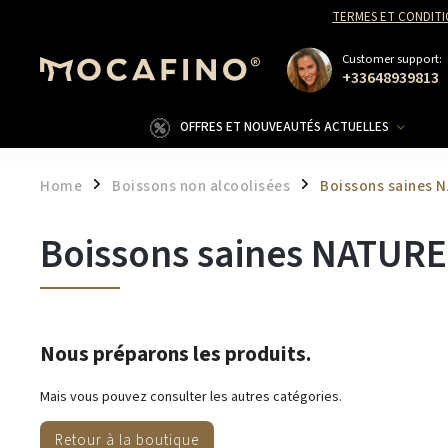
TERMES ET CONDITI
Customer support:
+33648939813
OFFRES ET NOUVEAUTÉS ACTUELLES
Home
Boissons non alcoolisées
Boissons saines 
/
/
Boissons saines NATURE
Nous préparons les produits.
Mais vous pouvez consulter les autres catégories.
Retour à la boutique