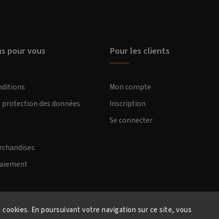
ns pour vous
Pour les clients
nditions
Mon compte
e protection des données
Inscription
Se connecter
rchandises
paiement
s cookies. En poursuivant votre navigation sur ce site, vous