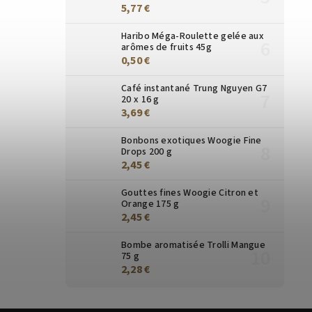
5,77 €
Haribo Méga-Roulette gelée aux
arômes de fruits 45g
0,50 €
Café instantané Trung Nguyen G7
20 x 16 g
3,69 €
Bonbons exotiques Woogie Fine
Drops 200 g
2,45 €
Gouttes fines Woogie Citron et
Orange 175 g
2,45 €
Bombe aromatisée Trolli Mangue
75 g
2,28 €