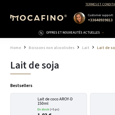
TERMES ET CONDITI
Customer support:
+33648939813
OFFRES ET NOUVEAUTÉS ACTUELLES
Home
Boissons non alcoolisées
Lait
Lait de so
/
/
/
Lait de soja
Bestsellers
Lait de coco AROY-D
150ml
En stock
(>5 pc)