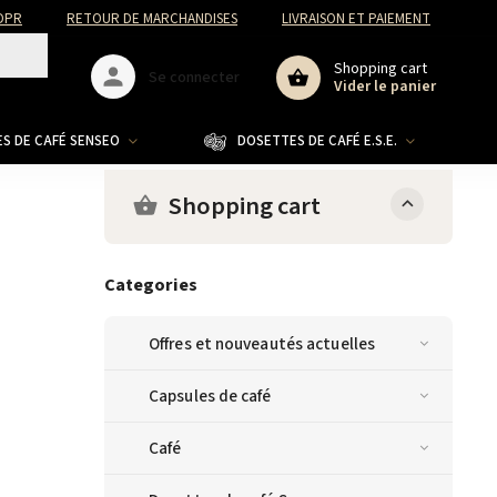
DPR
RETOUR DE MARCHANDISES
LIVRAISON ET PAIEMENT
Shopping cart
Se connecter
Vider le panier
S DE CAFÉ SENSEO
DOSETTES DE CAFÉ E.S.E.
CO
Shopping cart
Categories
Offres et nouveautés actuelles
Capsules de café
Café