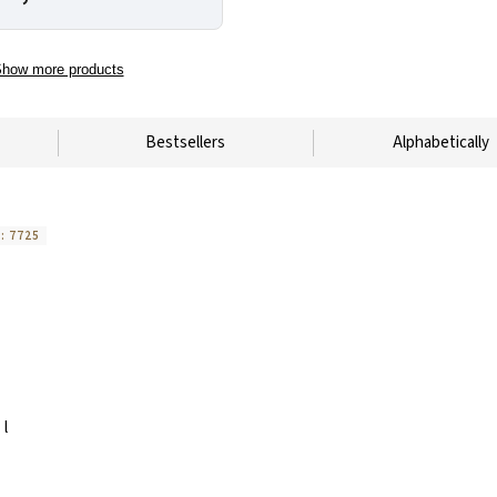
how more products
Bestsellers
Alphabetically
e:
7725
 l