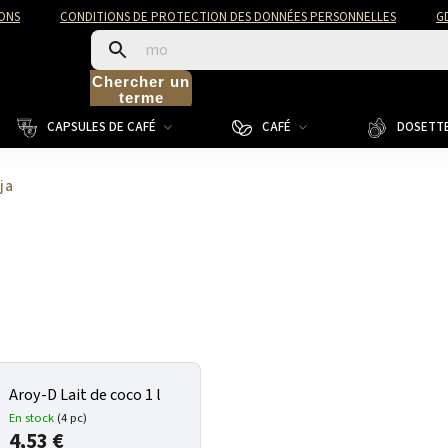
ONS
CONDITIONS DE PROTECTION DES DONNÉES PERSONNELLES
G
Chercher un
terme
CAPSULES DE CAFÉ
CAFÉ
DOSETTE
ja
Aroy-D Lait de coco 1 l
En stock
(4 pc)
4,53 €