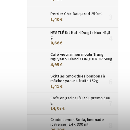
Perrier Chic Daiquired 250 ml
1,40 €
NESTLÉ Kit Kat 4 Doigts Noir 41,5
g
0,66 €
Café vietnamien moulu Trung
Nguyen S Blend CONQUEROR 500g
4,95 €
Skittles Smoothies bonbons à
mâcher yaourt-fruits 152g
1,41 €
Café en grains L'OR Supremo 500
g
14,07 €
Crodo Lemon Soda, limonade
italienne, 24 x 330 ml
26,20 €