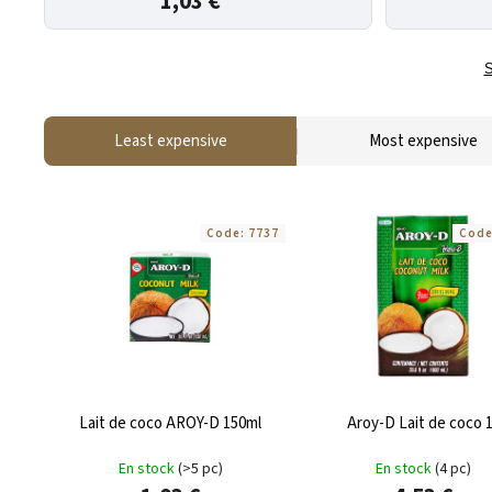
1,03 €
S
Least expensive
Most expensive
Code:
7737
Cod
Lait de coco AROY-D 150ml
Aroy-D Lait de coco 1
En stock
(>5 pc)
En stock
(4 pc)