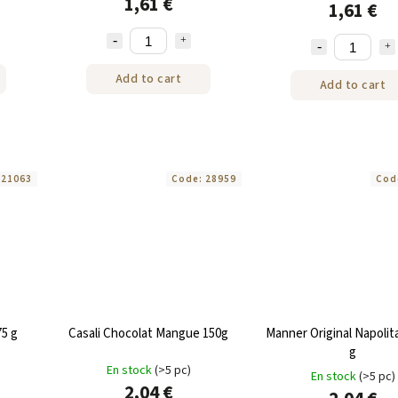
1,61 €
1,61 €
Add to cart
Add to cart
:
21063
Code:
28959
Cod
75 g
Casali Chocolat Mangue 150g
Manner Original Napolit
g
En stock
(>5 pc)
En stock
(>5 pc)
2,04 €