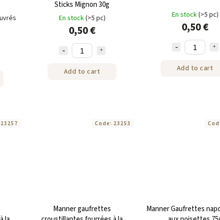
Sticks Mignon 30g
En stock
(>5 pc)
ouvrés
En stock
(>5 pc)
0,50 €
0,50 €
Add to cart
Add to cart
:
23257
Code:
23253
Cod
Manner gaufrettes
Manner Gaufrettes napo
à la
croustillantes fourrées à la
aux noisettes 75