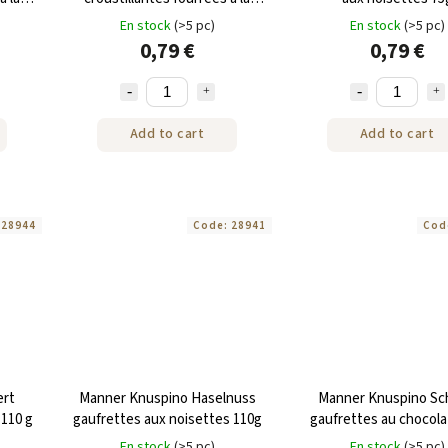
crème de coco 75g
En stock
(>5 pc)
En stock
(>5 pc)
0,79 €
0,79 €
Add to cart
Add to cart
:
28944
Code:
28941
Cod
ert
Manner Knuspino Haselnuss
Manner Knuspino Sc
110 g
gaufrettes aux noisettes 110g
gaufrettes au chocola
En stock
(>5 pc)
En stock
(>5 pc)