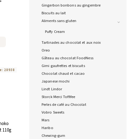
Gingerbon bonbons au gingembre
Biscuits au lait
Aliments sans gluten
Puffy Cream
Tartinades au chocolat et aux noix
Oreo
Gâteau au chocolat FoodNess
Gimi gaufrettes et biscuits
e:
28938
Chocolat chaud et cacao
Japanese mochi
Lindt Lindor
Storck Merci Toffifee
Perles de café au Chocolat
Vobro Sweets
Mars
hoko
Haribo
t 110g
Chewing-gum