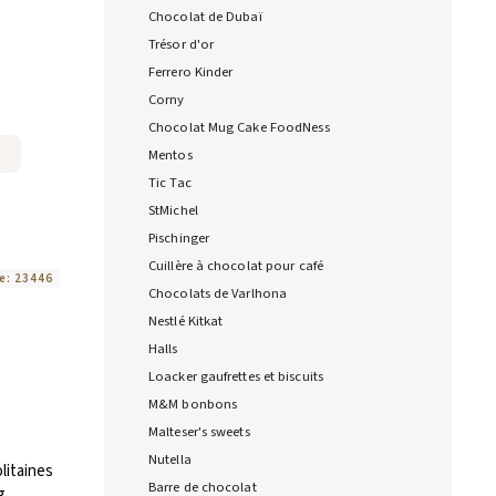
Chocolat de Dubaï
Trésor d'or
Ferrero Kinder
Corny
Chocolat Mug Cake FoodNess
Mentos
Tic Tac
StMichel
Pischinger
Cuillère à chocolat pour café
e:
23446
Chocolats de Varlhona
Nestlé Kitkat
Halls
Loacker gaufrettes et biscuits
M&M bonbons
Malteser's sweets
Nutella
litaines
Barre de chocolat
g