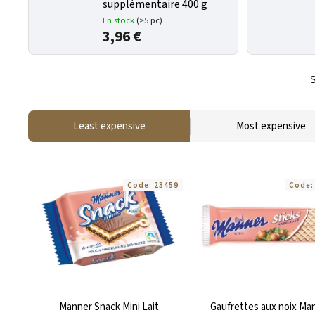
supplémentaire 400 g
En stock
(>5 pc)
3,96 €
S
Least expensive
Most expensive
Code:
23459
Code
Manner Snack Mini Lait
Gaufrettes aux noix Ma