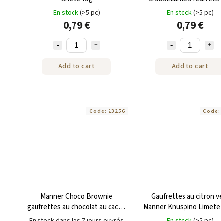
crème de citron 75g
En stock
(>5 pc)
En stock
(>5 pc)
0,79 €
0,79 €
Add to cart
Add to cart
Code:
23256
Code
Manner Choco Brownie
Gaufrettes au citron v
gaufrettes au chocolat au cacao
Manner Knuspino Limete 
75g
En stock dans les 7 jours ouvrés
En stock
(>5 pc)