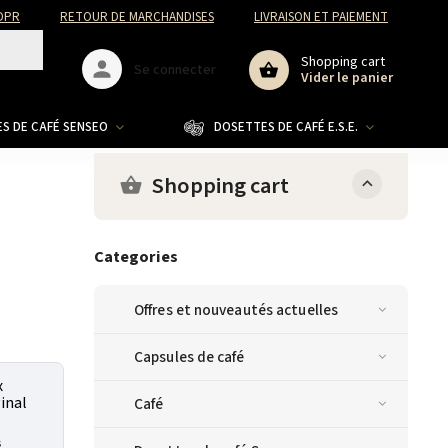
DPR
RETOUR DE MARCHANDISES
LIVRAISON ET PAIEMENT
Shopping cart
Se connecter
Vider le panier
S DE CAFÉ SENSEO
DOSETTES DE CAFÉ E.S.E.
CO
Shopping cart
Categories
Offres et nouveautés actuelles
Capsules de café
x
inal
Café
s