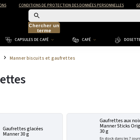
ONS
CONDITIONS DE PROTECTION DES DONNÉES PERSONNELLES
G
Chercher un
terme
CAPSULES DE CAFÉ
CAFÉ
DOSETTE
s
Manner biscuits et gaufrettes
/
ettes
Gaufrettes aux noi
Manner Sticks Orig
Gaufrettes glacées
30 g
Manner 30 g
En stock dans les 7 jour