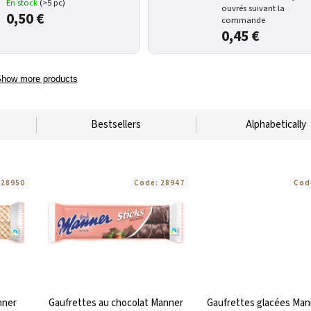
En stock
(>5 pc)
ouvrés suivant la
0,50 €
commande
0,45 €
how more products
Bestsellers
Alphabetically
:
28950
Code:
28947
Cod
nner
Gaufrettes au chocolat Manner
Gaufrettes glacées Man