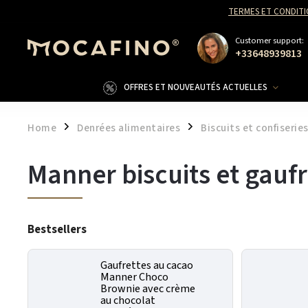
TERMES ET CONDITI
Customer support:
+33648939813
OFFRES ET NOUVEAUTÉS ACTUELLES
Home
Denrées alimentaires
Biscuits et confiserie
/
/
Manner biscuits et gaufr
Bestsellers
Gaufrettes au cacao
Manner Choco
Brownie avec crème
au chocolat