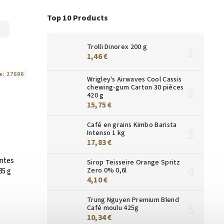
Top 10 Products
Trolli Dinorex 200 g
1,46 €
e:
27696
Wrigley's Airwaves Cool Cassis
chewing-gum Carton 30 pièces
420 g
15,75 €
Café en grains Kimbo Barista
Intenso 1 kg
17,83 €
antes
Sirop Teisseire Orange Spritz
Zero 0% 0,6l
85 g
4,10 €
Trung Nguyen Premium Blend
Café moulu 425g
10,34 €