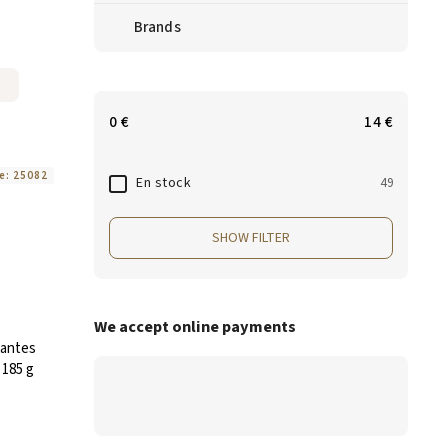
Brands
0
€
14
€
e:
25082
En stock
49
SHOW FILTER
We accept online payments
lantes
 185 g