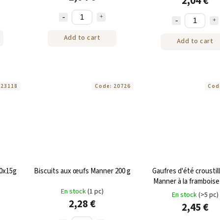
2,04 €
Add to cart
Add to cart
:
23118
Code:
20726
Cod
10x15g
Biscuits aux œufs Manner 200 g
Gaufres d'été croustil
Manner à la framboise
En stock
(1 pc)
En stock
(>5 pc)
2,28 €
2,45 €