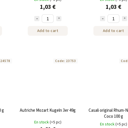
1,03 €
1,03 €
Add to cart
Add to cart
:
24578
Code:
23753
Cod
0 g
Autriche Mozart Kugeln 3er 49g
Casali original Rhum-N
Coco 100 g
En stock
(>5 pc)
En stock
(>5 pc)