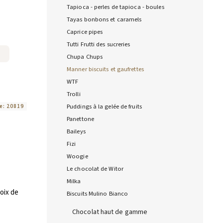
Tapioca - perles de tapioca - boules
Tayas bonbons et caramels
Caprice pipes
Tutti Frutti des sucreries
Chupa Chups
Manner biscuits et gaufrettes
WTF
Trolli
Puddings à la gelée de fruits
e:
20819
Panettone
Baileys
Fizi
Woogie
Le chocolat de Witor
Milka
oix de
Biscuits Mulino Bianco
Chocolat haut de gamme