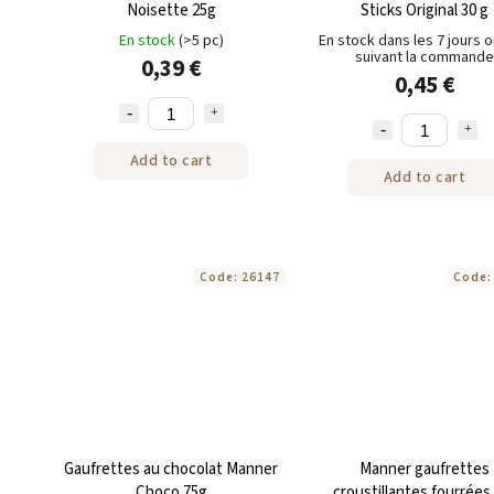
Noisette 25g
Sticks Original 30 g
En stock
(>5 pc)
En stock dans les 7 jours 
suivant la commande
0,39 €
0,45 €
Add to cart
Add to cart
Code:
26147
Code
Gaufrettes au chocolat Manner
Manner gaufrettes
Choco 75g
croustillantes fourrées 