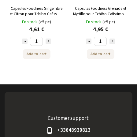
Capsules Foodness Gingembre
Capsules Foodness Grenade et
et Citron pour Tchibo Cafissimo
Myrtille pour Tchibo Cafissimo et
et Caffitaly 10 pièces
Caffitaly 10 pièces
En stock
(>5 pc)
En stock
(>5 pc)
4,61 €
4,95 €
Add to cart
Add to cart
Customer support:
+33648939813