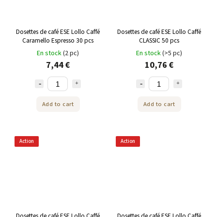
Dosettes de café ESE Lollo Caffé
Dosettes de café ESE Lollo Caffé
Caramello Espresso 30 pcs
CLASSIC 50 pcs
En stock
(2 pc)
En stock
(>5 pc)
7,44 €
10,76 €
Add to cart
Add to cart
Action
Action
Dosettes de café ESE Lollo Caffé
Dosettes de café ESE Lollo Caffé