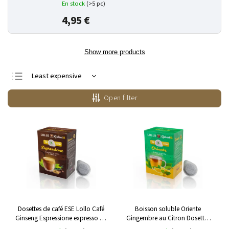
En stock
(>5 pc)
4,95 €
Show more products
Least expensive
Most expensive
Open filter
Bestsellers
Alphabetically
Dosettes de café ESE Lollo Café
Boisson soluble Oriente
Ginseng Espressione expresso au
Gingembre au Citron Dosettes
ginseng 18 pcs
ESE Lollo Caffe 18 pcs