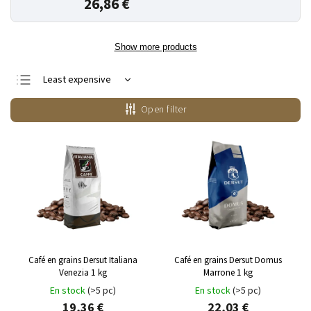
26,86 €
Show more products
Least expensive
Most expensive
Open filter
Bestsellers
Alphabetically
Café en grains Dersut Italiana
Café en grains Dersut Domus
Venezia 1 kg
Marrone 1 kg
En stock
(>5 pc)
En stock
(>5 pc)
19,36 €
22,03 €