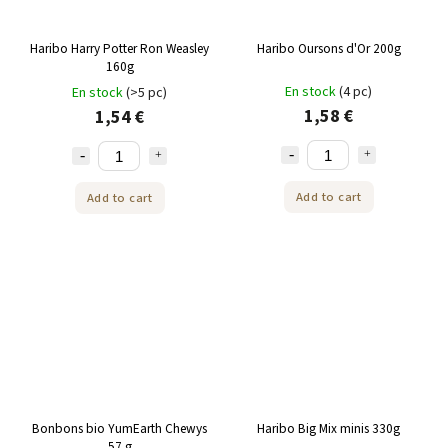
Haribo Harry Potter Ron Weasley
Haribo Oursons d'Or 200g
160g
En stock
(4 pc)
En stock
(>5 pc)
1,58 €
1,54 €
Add to cart
Add to cart
Bonbons bio YumEarth Chewys
Haribo Big Mix minis 330g
57 g