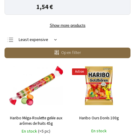
1,54 €
Show more products
Least expensive
Most expensive
Open filter
Bestsellers
Alphabetically
Action
Haribo Méga-Roulette gelée aux
Haribo Ours Dorés 100g
arômes de fruits 45g
En stock
En stock
(>5 pc)