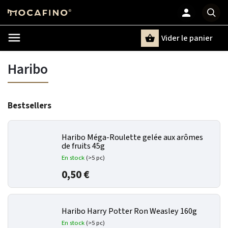
Vider le panier
Chercher
un terme
Haribo
Bestsellers
Haribo Méga-Roulette gelée aux arômes
de fruits 45g
En stock
(>5 pc)
0,50 €
Haribo Harry Potter Ron Weasley 160g
En stock
(>5 pc)