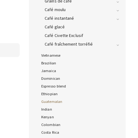
Grains de café
Café moulu
Café instantané
Café glacé
Café Civette Exclusif
Café fraîchement torréfié
Vietnamese
Brazilian
Jamaica
Dominican
Espresso blend
Ethiopian
Guatemalan
Indian
Kenyan
Colombian
Costa Rica