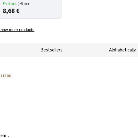
En stock
(>5 pc)
8,68 €
how more products
Bestsellers
Alphabetically
:
11508
temala