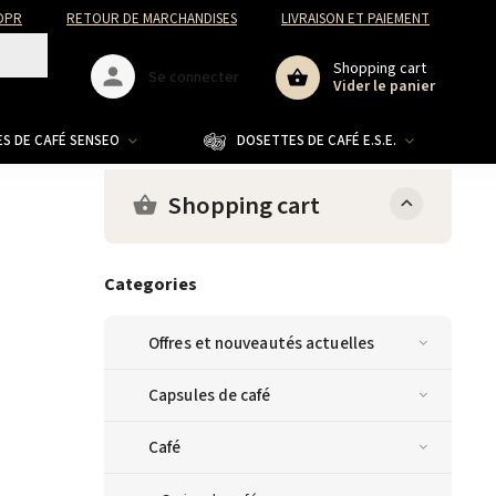
DPR
RETOUR DE MARCHANDISES
LIVRAISON ET PAIEMENT
Shopping cart
Se connecter
Vider le panier
S DE CAFÉ SENSEO
DOSETTES DE CAFÉ E.S.E.
CO
Shopping cart
Categories
Offres et nouveautés actuelles
Capsules de café
Café