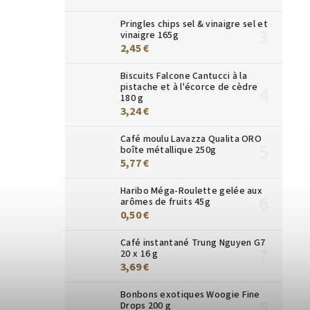
Pringles chips sel & vinaigre sel et
vinaigre 165g
2,45 €
Biscuits Falcone Cantucci à la
pistache et à l'écorce de cèdre
180 g
3,24 €
Café moulu Lavazza Qualita ORO
boîte métallique 250g
5,77 €
Haribo Méga-Roulette gelée aux
arômes de fruits 45g
0,50 €
Café instantané Trung Nguyen G7
20 x 16 g
3,69 €
Bonbons exotiques Woogie Fine
Drops 200 g