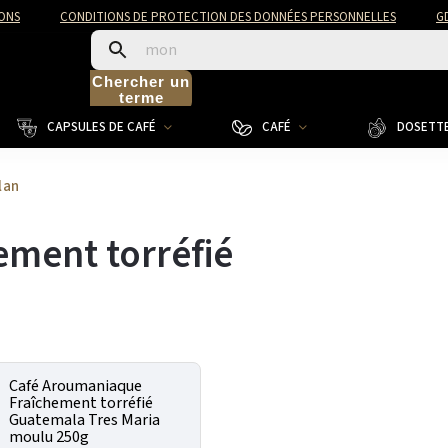
ONS
CONDITIONS DE PROTECTION DES DONNÉES PERSONNELLES
G
Chercher un
terme
CAPSULES DE CAFÉ
CAFÉ
DOSETTE
lan
ement torréfié
Café Aroumaniaque
Fraîchement torréfié
Guatemala Tres Maria
moulu 250g