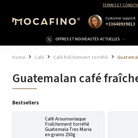
TERMES ET CONDITI
Customer support:
+33648939813
OFFRES ET NOUVEAUTÉS ACTUELLES
Home
Café
Café fraîchement torréfié
Guatema
/
/
/
Guatemalan café fraîch
Bestsellers
Café Aroumaniaque
Fraîchement torréfié
Guatemala Tres Maria
en grains 250g