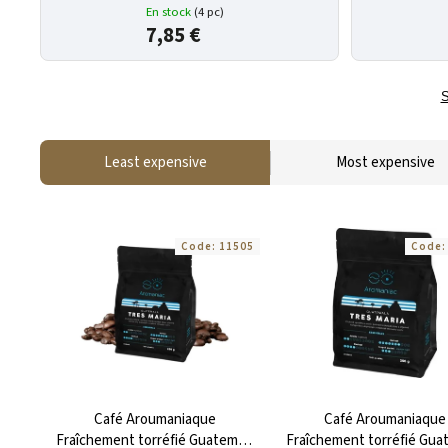
En stock
(4 pc)
7,85 €
S
Least expensive
Most expensive
Code:
11505
Code
Café Aroumaniaque
Café Aroumaniaque
Fraîchement torréfié Guatemala
Fraîchement torréfié Gua