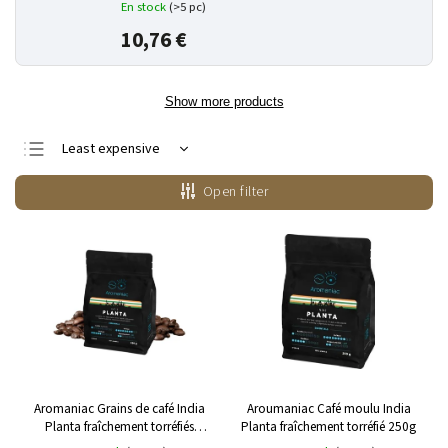
En stock
(>5 pc)
10,76 €
Show more products
Least expensive
Most expensive
Open filter
Bestsellers
Alphabetically
Aromaniac Grains de café India
Aroumaniac Café moulu India
Planta fraîchement torréfiés
Planta fraîchement torréfié 250g
250g