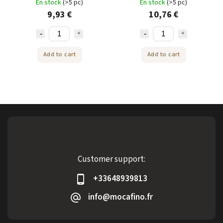
En stock
(>5 pc)
En stock
(>5 pc)
9,93 €
10,76 €
Add to cart
Add to cart
Customer support:
+33648939813
info@mocafino.fr