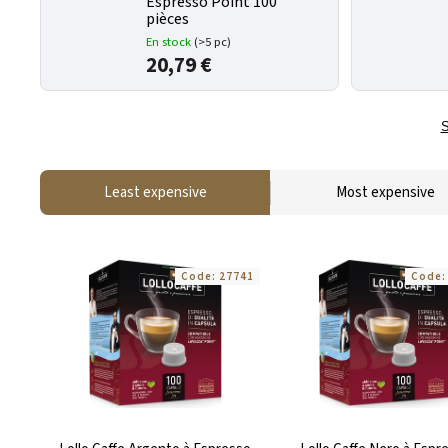
Espresso Point 100
pièces
En stock
(>5 pc)
20,79 €
S
Least expensive
Most expensive
Code:
27741
Code