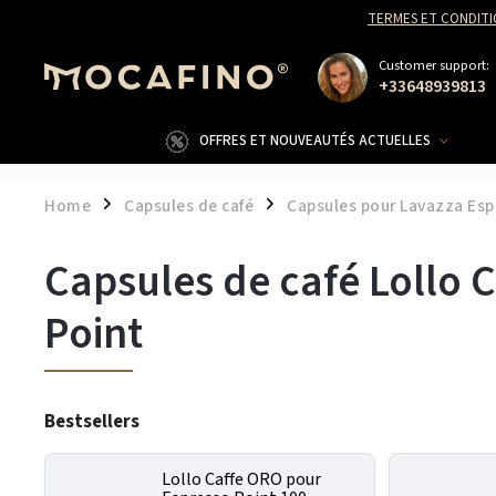
TERMES ET CONDITI
Customer support:
+33648939813
OFFRES ET NOUVEAUTÉS ACTUELLES
Home
Capsules de café
Capsules pour Lavazza Esp
/
/
Capsules de café Lollo 
Point
Bestsellers
Lollo Caffe ORO pour