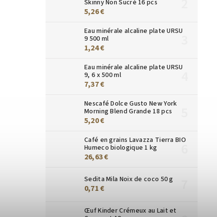
Skinny Non Sucré 16 pcs
5,26 €
Eau minérale alcaline plate URSU
9 500 ml
1,24 €
Eau minérale alcaline plate URSU
9, 6 x 500 ml
7,37 €
Nescafé Dolce Gusto New York
Morning Blend Grande 18 pcs
5,20 €
Café en grains Lavazza Tierra BIO
Humeco biologique 1 kg
26,63 €
Sedita Mila Noix de coco 50 g
0,71 €
Œuf Kinder Crémeux au Lait et