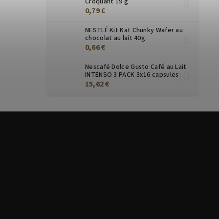
Croquant 19 g
0,79 €
NESTLÉ Kit Kat Chunky Wafer au
chocolat au lait 40g
0,66 €
Nescafé Dolce Gusto Café au Lait
INTENSO 3 PACK 3x16 capsules
15,62 €