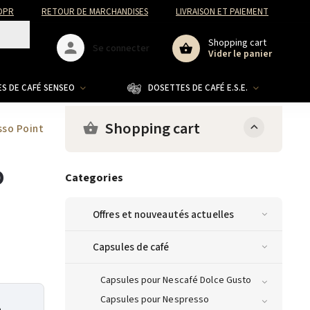
DPR
RETOUR DE MARCHANDISES
LIVRAISON ET PAIEMENT
Shopping cart
Se connecter
Vider le panier
S DE CAFÉ SENSEO
DOSETTES DE CAFÉ E.S.E.
CO
Shopping cart
sso Point
o
Categories
Offres et nouveautés actuelles
Capsules de café
Capsules pour Nescafé Dolce Gusto
Capsules pour Nespresso