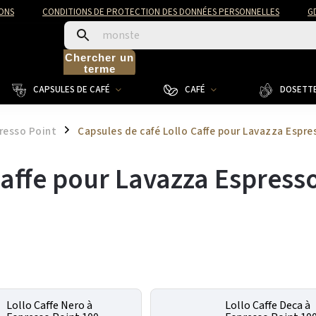
ONS
CONDITIONS DE PROTECTION DES DONNÉES PERSONNELLES
G
Chercher un
terme
CAPSULES DE CAFÉ
CAFÉ
DOSETTE
resso Point
Capsules de café Lollo Caffe pour Lavazza Espre
/
Caffe pour Lavazza Espress
Lollo Caffe Nero à
Lollo Caffe Deca à