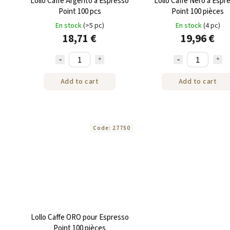
Lollo Caffe Argento à Espresso
Lollo Caffe Nero à Espr
Point 100 pcs
Point 100 pièces
En stock
(>5 pc)
En stock
(4 pc)
18,71 €
19,96 €
Add to cart
Add to cart
Code:
27750
Lollo Caffe ORO pour Espresso
Point 100 pièces