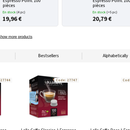
Espresso Point 100
Espresso Point 10
pièces
pièces
En stock
(4 pc)
En stock
(>5 pc)
19,96 €
20,79 €
how more products
Bestsellers
Alphabetically
:
27744
Code:
27747
Cod