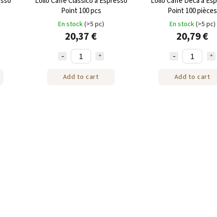
esso
Lollo Caffe Classico à Espresso
Lollo Caffe Deca à Es
Point 100 pcs
Point 100 pièces
En stock
(>5 pc)
En stock
(>5 pc)
20,37 €
20,79 €
Add to cart
Add to cart