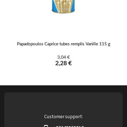
4g
Papadopoulos Caprice tubes remplis Vanille 115 g
Pa
3,04 €
2,28 €
Customer support: