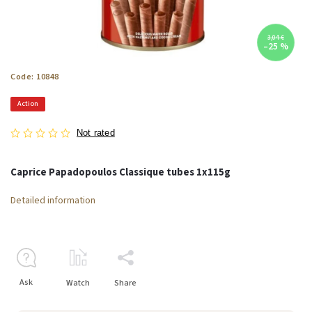
3,04 €
–25 %
Code:
10848
Action
Not rated
Caprice Papadopoulos Classique tubes 1x115g
Detailed information
Ask
Watch
Share