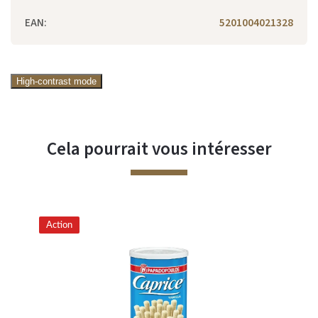
EAN
:
5201004021328
High-contrast mode
Cela pourrait vous intéresser
Action
Ac