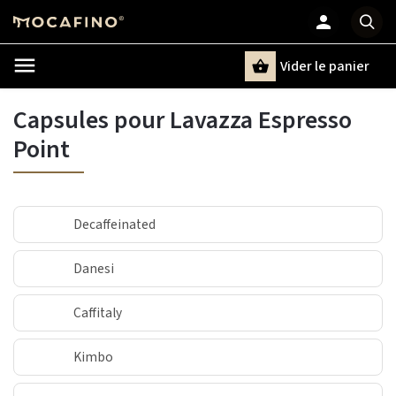
Vider le panier
Chercher
un terme
Capsules pour Lavazza Espresso
Point
Decaffeinated
Danesi
Caffitaly
Kimbo