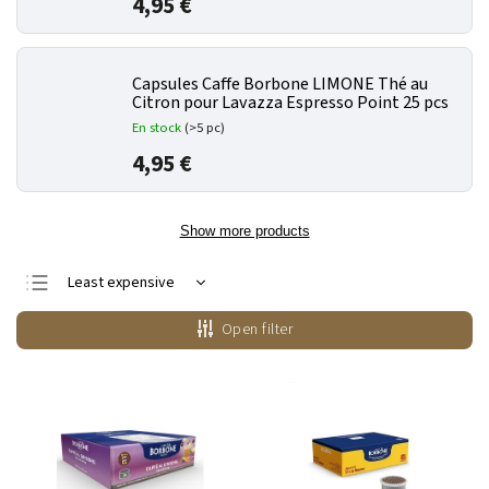
4,95 €
Capsules Caffe Borbone LIMONE Thé au
Citron pour Lavazza Espresso Point 25 pcs
En stock
(>5 pc)
4,95 €
Show more products
Least expensive
Most expensive
Open filter
Bestsellers
Alphabetically