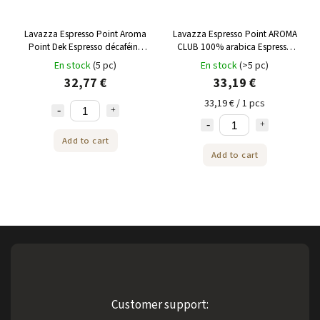
Lavazza Espresso Point Aroma
Lavazza Espresso Point AROMA
Point Dek Espresso décaféiné
CLUB 100% arabica Espresso
100% arabica 100 pcs
100 pcs
En stock
(5 pc)
En stock
(>5 pc)
32,77 €
33,19 €
33,19 € / 1 pcs
Add to cart
Add to cart
Customer support: