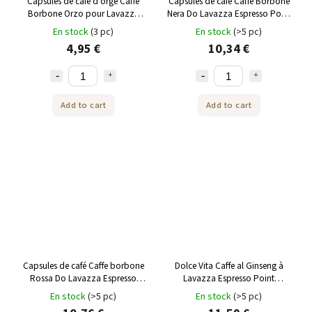
Capsules de café d'orge Caffé
Capsules de café Caffe Borbone
Borbone Orzo pour Lavazza
Nera Do Lavazza Espresso Point
Espresso Point 25 pcs
50 pièces
En stock
(3 pc)
En stock
(>5 pc)
4,95 €
10,34 €
Add to cart
Add to cart
Capsules de café Caffe borbone
Dolce Vita Caffe al Ginseng à
Rossa Do Lavazza Espresso
Lavazza Espresso Point
Point 50 pcs
capsules 50 pcs
En stock
(>5 pc)
En stock
(>5 pc)