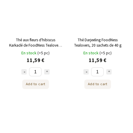
Thé aux fleurs d'hibiscus
Thé Darjeeling FoodNess
Karkadé de FoodNess Tealovers,
Tealovers, 20 sachets de 40 g
20 sachets de 40 g
En stock
(>5 pc)
En stock
(>5 pc)
11,59 €
11,59 €
Add to cart
Add to cart