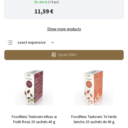
En stock
(>5 pc)
11,59 €
Show more products
Least expensive
Most expensive
Open filter
Bestsellers
Alphabetically
FoodNess Tealovers Infuso ai
FoodNess Tealovers Te Verde
Frutti Rossi 20 sachets 40 g
Sencha 20 sachets de 40 g