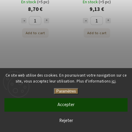
En stock
(>5 pc)
En stock
(>5 pc)
8,70 €
9,13 €
Add to cart
Add to cart
Ce site web utilise des cookies. En poursuivant votre navigation sur ce
site, vous acceptez leur utilisation. Plus d'informations
ici
.
Paramètres
YUZU Yuzu Maracuja 550 g
Raisin Yuzee 550 g
Accepter
En stock
(>5 pc)
En stock
(>5 pc)
9,50 €
9,54 €
Rejeter