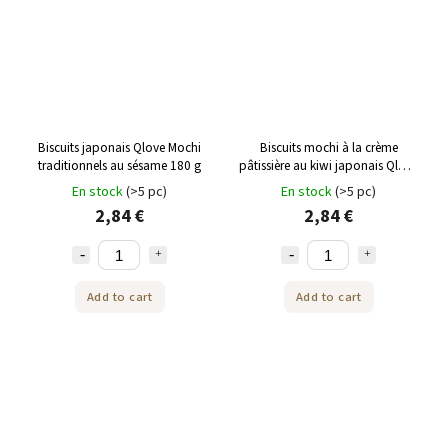
Biscuits japonais Qlove Mochi
Biscuits mochi à la crème
traditionnels au sésame 180 g
pâtissière au kiwi japonais Qlove
168 g
En stock
(>5 pc)
En stock
(>5 pc)
2,84 €
2,84 €
Add to cart
Add to cart