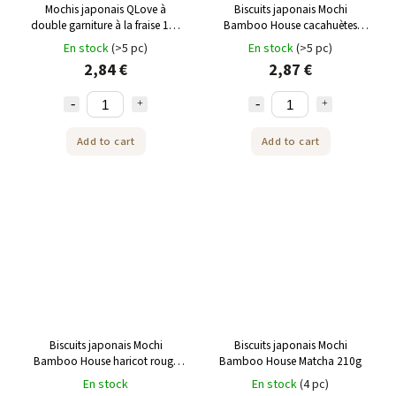
Mochis japonais QLove à
Biscuits japonais Mochi
double garniture à la fraise 180
Bamboo House cacahuètes
g
210g
En stock
(>5 pc)
En stock
(>5 pc)
2,84 €
2,87 €
Add to cart
Add to cart
Biscuits japonais Mochi
Biscuits japonais Mochi
Bamboo House haricot rouge
Bamboo House Matcha 210g
210g
En stock
En stock
(4 pc)