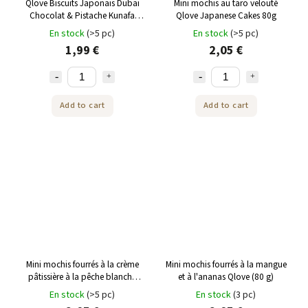
Qlove Biscuits Japonais Dubai
Mini mochis au taro velouté
Chocolat & Pistache Kunafa
Qlove Japanese Cakes 80g
Deluxe Mochi 45g
En stock
(>5 pc)
En stock
(>5 pc)
1,99 €
2,05 €
Add to cart
Add to cart
Mini mochis fourrés à la crème
Mini mochis fourrés à la mangue
pâtissière à la pêche blanche
et à l'ananas Qlove (80 g)
Qlove (80 g)
En stock
(>5 pc)
En stock
(3 pc)