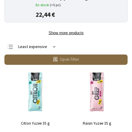
En stock
(>5 pc)
22,44 €
Show more products
Least expensive
Most expensive
Open filter
Bestsellers
Alphabetically
Citron Yuzee 35 g
Raisin Yuzee 35 g