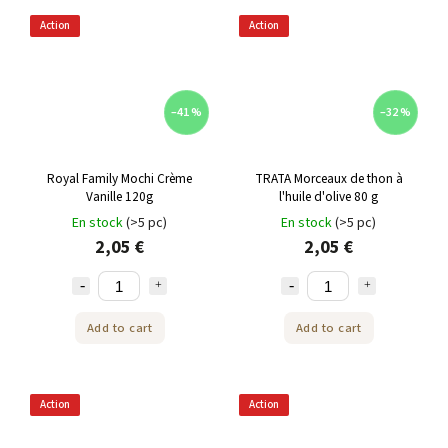
Action
Action
–41 %
–32 %
Royal Family Mochi Crème
TRATA Morceaux de thon à
Vanille 120g
l'huile d'olive 80 g
En stock
(>5 pc)
En stock
(>5 pc)
2,05 €
2,05 €
Add to cart
Add to cart
Action
Action