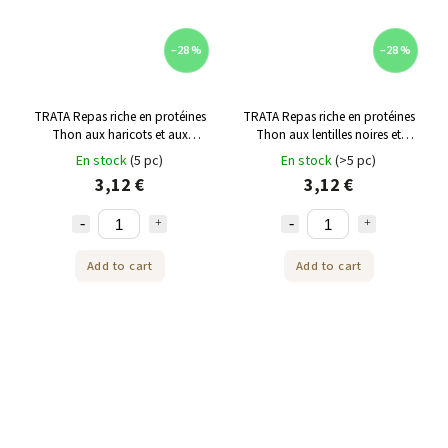
–28 %
–28 %
TRATA Repas riche en protéines
TRATA Repas riche en protéines
Thon aux haricots et aux
Thon aux lentilles noires et
épinards 140 g
potiron 140 g
En stock
(5 pc)
En stock
(>5 pc)
3,12 €
3,12 €
Add to cart
Add to cart