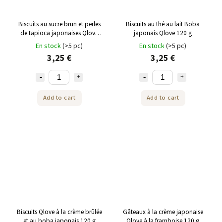
Biscuits au sucre brun et perles
Biscuits au thé au lait Boba
de tapioca japonaises Qlove
japonais Qlove 120 g
120 g
En stock
(>5 pc)
En stock
(>5 pc)
3,25 €
3,25 €
Add to cart
Add to cart
Biscuits Qlove à la crème brûlée
Gâteaux à la crème japonaise
et au boba japonais 120 g
Qlove à la framboise 120 g