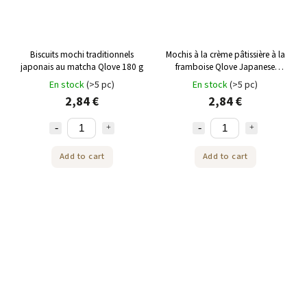
Biscuits mochi traditionnels
Mochis à la crème pâtissière à la
japonais au matcha Qlove 180 g
framboise Qlove Japanese
Cookies 168g
En stock
(>5 pc)
En stock
(>5 pc)
2,84 €
2,84 €
Add to cart
Add to cart