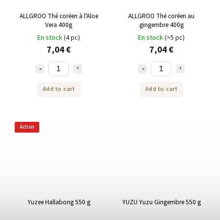
ALLGROO Thé coréen à l'Aloe
ALLGROO Thé coréen au
Vera 400g
gingembre 400g
En stock
(4 pc)
En stock
(>5 pc)
7,04 €
7,04 €
Add to cart
Add to cart
Action
Yuzee Hallabong 550 g
YUZU Yuzu Gingembre 550 g