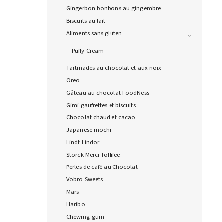
Gingerbon bonbons au gingembre
Biscuits au lait
Aliments sans gluten
Puffy Cream
Tartinades au chocolat et aux noix
Oreo
Gâteau au chocolat FoodNess
Gimi gaufrettes et biscuits
Chocolat chaud et cacao
Japanese mochi
Lindt Lindor
Storck Merci Toffifee
Perles de café au Chocolat
Vobro Sweets
Mars
Haribo
Chewing-gum