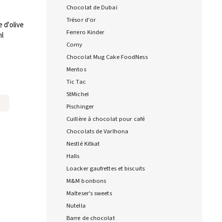
Chocolat de Dubaï
Trésor d'or
 d'olive
Ferrero Kinder
ml
Corny
Chocolat Mug Cake FoodNess
Mentos
Tic Tac
StMichel
Pischinger
Cuillère à chocolat pour café
Chocolats de Varlhona
Nestlé Kitkat
Halls
Loacker gaufrettes et biscuits
M&M bonbons
Malteser's sweets
Nutella
Barre de chocolat