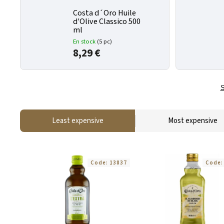
Costa d´Oro Huile
d'Olive Classico 500
ml
En stock
(5 pc)
8,29 €
S
Least expensive
Most expensive
Code:
13837
Code