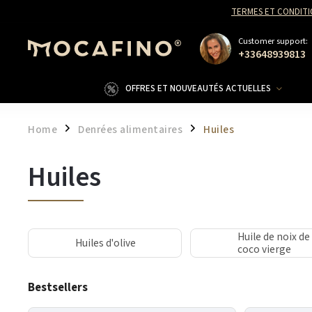
TERMES ET CONDITI
Customer support:
+33648939813
OFFRES ET NOUVEAUTÉS ACTUELLES
Home
Denrées alimentaires
Huiles
/
/
Huiles
Huile de noix de
Huiles d'olive
coco vierge
Bestsellers