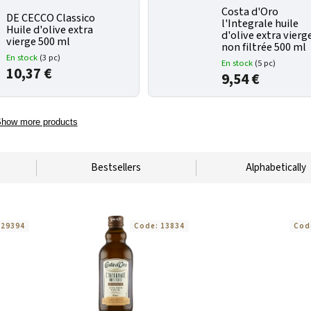
Costa d'Oro
DE CECCO Classico
l'Integrale huile
Huile d'olive extra
d'olive extra vierg
vierge 500 ml
non filtrée 500 ml
En stock
(3 pc)
En stock
(5 pc)
10,37 €
9,54 €
how more products
Bestsellers
Alphabetically
:
29394
Code:
13834
Cod