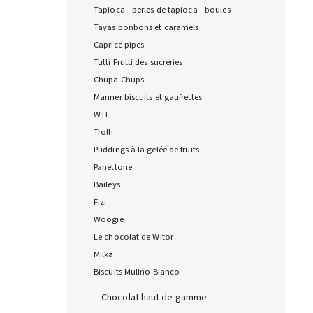
Tapioca - perles de tapioca - boules
Tayas bonbons et caramels
Caprice pipes
Tutti Frutti des sucreries
Chupa Chups
Manner biscuits et gaufrettes
WTF
Trolli
Puddings à la gelée de fruits
Panettone
Baileys
Fizi
Woogie
Le chocolat de Witor
Milka
Biscuits Mulino Bianco
Chocolat haut de gamme