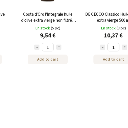
ive
Costa d'Oro l'Integrale huile
DE CECCO Classico Huile
d'olive extra vierge non filtrée
extra vierge 500 
500 ml
En stock
(5 pc)
En stock
(3 pc)
9,54 €
10,37 €
Add to cart
Add to cart