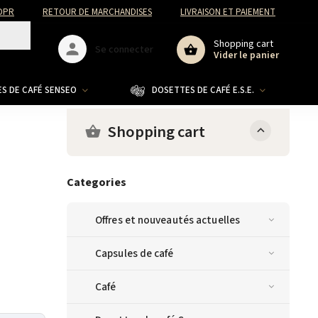
DPR
RETOUR DE MARCHANDISES
LIVRAISON ET PAIEMENT
Shopping cart
Se connecter
Vider le panier
S DE CAFÉ SENSEO
DOSETTES DE CAFÉ E.S.E.
CO
Shopping cart
Categories
Offres et nouveautés actuelles
Capsules de café
Café