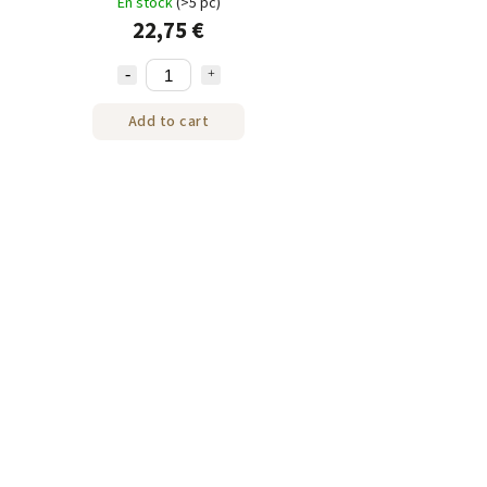
En stock
(>5 pc)
22,75 €
Add to cart