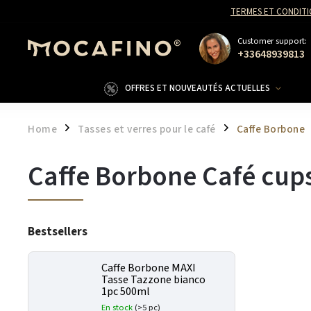
TERMES ET CONDITI
Customer support:
+33648939813
OFFRES ET NOUVEAUTÉS ACTUELLES
Home
Tasses et verres pour le café
Caffe Borbone
/
/
Caffe Borbone Café cup
Bestsellers
Caffe Borbone MAXI
Tasse Tazzone bianco
1pc 500ml
En stock
(>5 pc)