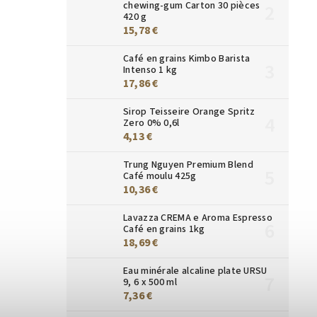
chewing-gum Carton 30 pièces
420 g
15,78 €
Café en grains Kimbo Barista
Intenso 1 kg
17,86 €
Sirop Teisseire Orange Spritz
Zero 0% 0,6l
4,13 €
Trung Nguyen Premium Blend
Café moulu 425g
10,36 €
Lavazza CREMA e Aroma Espresso
Café en grains 1kg
18,69 €
Eau minérale alcaline plate URSU
9, 6 x 500 ml
7,36 €