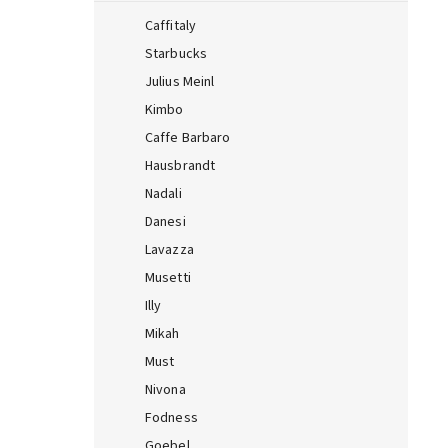
Caffitaly
Starbucks
Julius Meinl
Kimbo
Caffe Barbaro
Hausbrandt
Nadali
Danesi
Lavazza
Musetti
Illy
Mikah
Must
Nivona
Fodness
Goebel