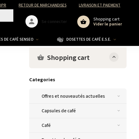
DPR
RETOUR DE MARCHANDISES
LIVRAISON ET PAIEMENT
Shopping cart
Se connecter
Vider le panier
S DE CAFÉ SENSEO
DOSETTES DE CAFÉ E.S.E.
CO
Shopping cart
Categories
Offres et nouveautés actuelles
Capsules de café
Café