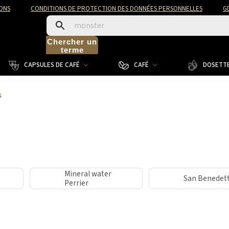
ONS
CONDITIONS DE PROTECTION DES DONNÉES PERSONNELLES
G
Chercher un
terme
CAPSULES DE CAFÉ
CAFÉ
DOSETTE
s
Mineral water
San Benedet
Perrier