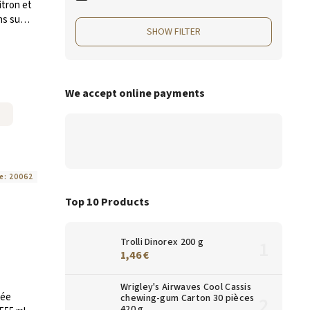
tron et
ans sucre
SHOW FILTER
l
We accept online payments
e:
20062
Top 10 Products
Trolli Dinorex 200 g
1,46 €
Wrigley's Airwaves Cool Cassis
née
chewing-gum Carton 30 pièces
420 g