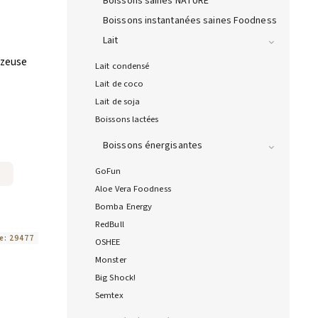
Boissons saines NATURE
Boissons instantanées saines Foodness
Lait
azeuse
Lait condensé
Lait de coco
Lait de soja
Boissons lactées
Boissons énergisantes
GoFun
Aloe Vera Foodness
Bomba Energy
RedBull
e:
29477
OSHEE
Monster
Big Shock!
Semtex