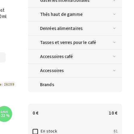
Gâteries internationales
ost
Thés haut de gamme
0 ml
Denrées alimentaires
Tasses et verres pour le café
Accessoires café
Accessoires
Brands
e:
26189
0
€
10
€
1,41 €
–22 %
En stock
61