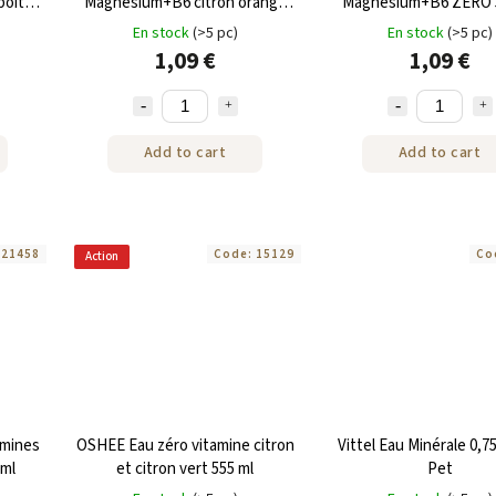
boîte
Magnésium+B6 citron orange
Magnésium+B6 ZÉRO 
555 ml
En stock
(>5 pc)
En stock
(>5 pc)
1,09 €
1,09 €
Add to cart
Add to cart
:
21458
Code:
15129
Co
Action
amines
OSHEE Eau zéro vitamine citron
Vittel Eau Minérale 0,75
 ml
et citron vert 555 ml
Pet