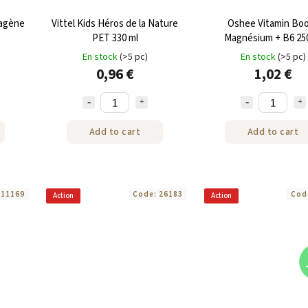
lagène
Vittel Kids Héros de la Nature
Oshee Vitamin Bo
PET 330 ml
Magnésium + B6 25
En stock
(>5 pc)
En stock
(>5 pc)
0,96 €
1,02 €
Add to cart
Add to cart
:
11169
Code:
26183
Cod
Action
Action