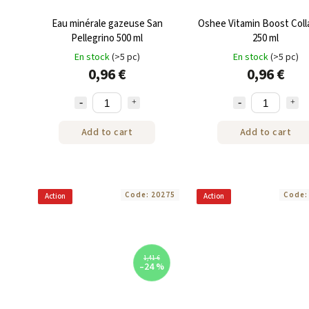
Eau minérale gazeuse San
Oshee Vitamin Boost Col
Pellegrino 500 ml
250 ml
En stock
(>5 pc)
En stock
(>5 pc)
0,96 €
0,96 €
Add to cart
Add to cart
Code:
20275
Code
Action
Action
1,41 €
–24 %