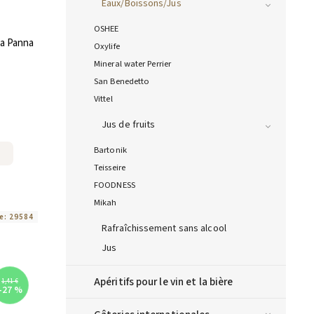
Eaux/Boissons/Jus
OSHEE
ua Panna
Oxylife
Mineral water Perrier
San Benedetto
Vittel
Jus de fruits
Bartonik
Teisseire
FOODNESS
Mikah
e:
29584
Rafraîchissement sans alcool
Jus
Apéritifs pour le vin et la bière
1,41 €
–27 %