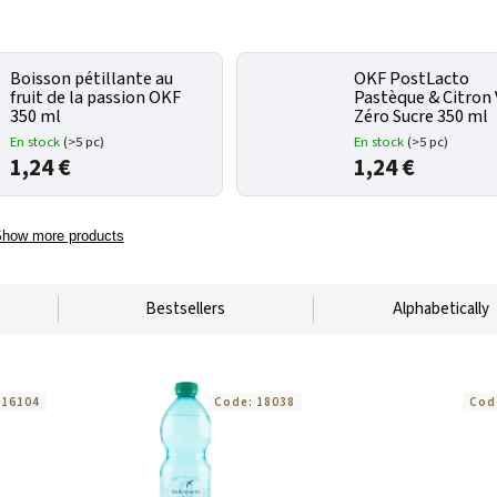
Boisson pétillante au
OKF PostLacto
fruit de la passion OKF
Pastèque & Citron 
350 ml
Zéro Sucre 350 ml
En stock
(>5 pc)
En stock
(>5 pc)
1,24 €
1,24 €
how more products
Bestsellers
Alphabetically
:
16104
Code:
18038
Cod