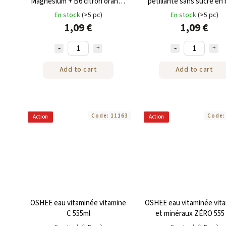
Magnésium + B6 citron orange
pétillante sans sucre en 
pétillante en boîte de 330 ml
de 330 ml
En stock
(>5 pc)
En stock
(>5 pc)
1,09 €
1,09 €
Add to cart
Add to cart
Code:
11163
Code
Action
Action
OSHEE eau vitaminée vitamine
OSHEE eau vitaminée vit
C 555ml
et minéraux ZÉRO 555