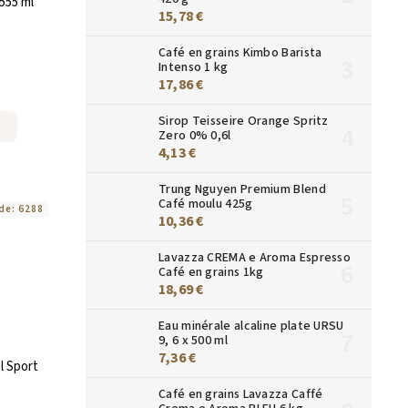
555 ml
15,78 €
Café en grains Kimbo Barista
Intenso 1 kg
17,86 €
Sirop Teisseire Orange Spritz
Zero 0% 0,6l
4,13 €
Trung Nguyen Premium Blend
Café moulu 425g
de:
6288
10,36 €
Lavazza CREMA e Aroma Espresso
Café en grains 1kg
18,69 €
Eau minérale alcaline plate URSU
9, 6 x 500 ml
7,36 €
l Sport
Café en grains Lavazza Caffé