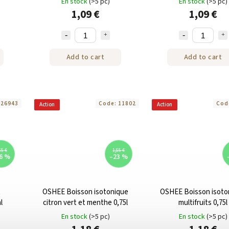
En stock
(>5 pc)
En stock
(>5 pc)
1,09 €
1,09 €
Add to cart
Add to cart
:
26943
Code:
11802
Cod
Action
Action
55 €
1,55 €
6 %
–23 %
t
OSHEE Boisson isotonique
OSHEE Boisson isoto
l
citron vert et menthe 0,75l
multifruits 0,75l
En stock
(>5 pc)
En stock
(>5 pc)