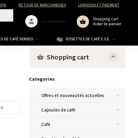
DPR
RETOUR DE MARCHANDISES
LIVRAISON ET PAIEMENT
Shopping cart
Se connecter
Vider le panier
S DE CAFÉ SENSEO
DOSETTES DE CAFÉ E.S.E.
CO
Shopping cart
Categories
Offres et nouveautés actuelles
to
Capsules de café
Café