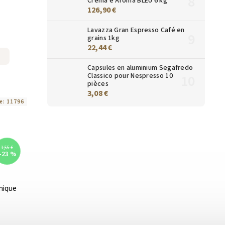
Crema e Aroma BLEU 6 kg
126,90 €
Lavazza Gran Espresso Café en
grains 1kg
22,44 €
Capsules en aluminium Segafredo
Classico pour Nespresso 10
pièces
3,08 €
e:
11796
1,55 €
–23 %
nique