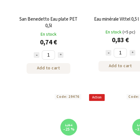
San Benedetto Eau plate PET
Eau minérale Vittel 0,5 l
0,5l
En stock
(>5 pc)
En stock
0,83 €
0,74 €
Add to cart
Add to cart
Code:
29476
Code
Action
1,28 €
1,
–25 %
–3