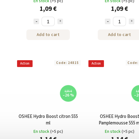
En stock
(>5 pc)
En stock
(>5 pc)
1,09 €
1,09 €
Add to cart
Add to cart
Code:
24815
Code
Action
Action
1,55 €
1,
–26 %
–2
OSHEE Hydro Boost citron 555
OSHEE Hydro Boos
ml
Pamplemousse 555 m
En stock
(>5 pc)
En stock
(>5 pc)