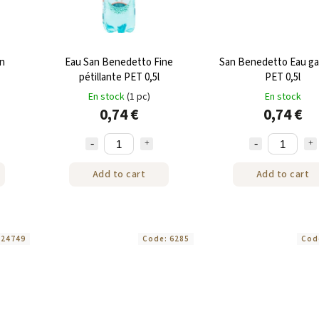
an
Eau San Benedetto Fine
San Benedetto Eau g
pétillante PET 0,5l
PET 0,5l
En stock
(1 pc)
En stock
0,74 €
0,74 €
Add to cart
Add to cart
:
24749
Code:
6285
Cod