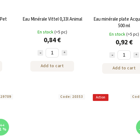
 Pet
Eau Minérale Vittel 0,33l Animal
Eau minérale plate Acq
500 ml
En stock
(>5 pc)
En stock
(>5 pc)
0,84 €
0,92 €
Add to cart
Add to cart
:
29709
Code:
20353
Cod
Action
41 €
1 %