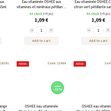
aux
Eau vitaminée OSHEE aux
Eau vitaminée OSHEE Ci
55ml
vitamines et minéraux pétillante
citron vert pétillante s
en boîte de 330 ml
en boîte de 330 m
En stock
(>5 pc)
En stock
(>5 pc)
1,09 €
1,09 €
Add to cart
Add to cart
:
26192
Code:
11664
Cod
Action
Action
1,41 €
–22 %
range
OSHEE eau vitaminée
OSHEE eau vitami