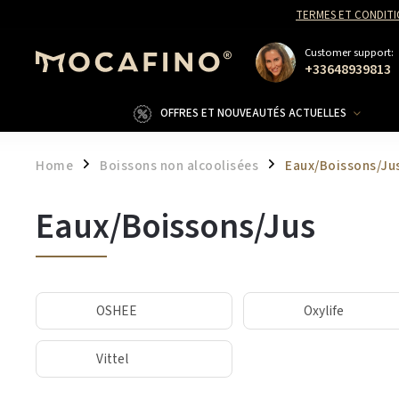
TERMES ET CONDITI
Customer support:
+33648939813
OFFRES ET NOUVEAUTÉS ACTUELLES
Home
Boissons non alcoolisées
Eaux/Boissons/Ju
/
/
Eaux/Boissons/Jus
OSHEE
Oxylife
Vittel