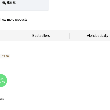
6,95 €
how more products
Bestsellers
Alphabetically
e:
7470
92 €
2 %
ais