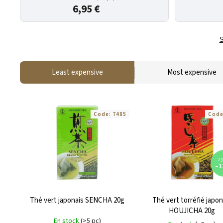
6,95 €
S
Least expensive
Most expensive
Code:
7485
Cod
7,
–1
Thé vert japonais SENCHA 20g
Thé vert torréfié japon
HOUJICHA 20g
En stock
(>5 pc)