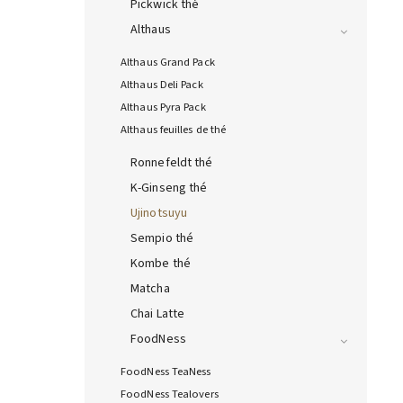
Pickwick thé
Althaus
Althaus Grand Pack
Althaus Deli Pack
Althaus Pyra Pack
Althaus feuilles de thé
Ronnefeldt thé
K-Ginseng thé
Ujinotsuyu
Sempio thé
Kombe thé
Matcha
Chai Latte
FoodNess
FoodNess TeaNess
FoodNess Tealovers