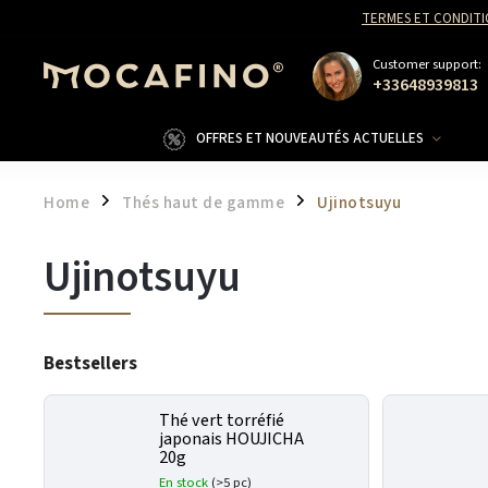
TERMES ET CONDITI
Customer support:
+33648939813
OFFRES ET NOUVEAUTÉS ACTUELLES
Home
Thés haut de gamme
Ujinotsuyu
/
/
Ujinotsuyu
Bestsellers
Thé vert torréfié
japonais HOUJICHA
20g
En stock
(>5 pc)