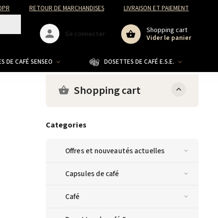
DPR
RETOUR DE MARCHANDISES
LIVRAISON ET PAIEMENT
Shopping cart
Se connecter
Vider le panier
S DE CAFÉ SENSEO
DOSETTES DE CAFÉ E.S.E.
CO
Shopping cart
Categories
Offres et nouveautés actuelles
Capsules de café
Café