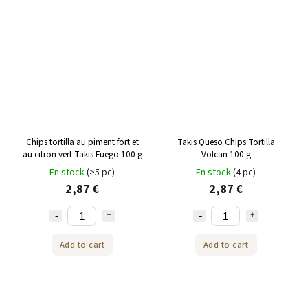
Chips tortilla au piment fort et
Takis Queso Chips Tortilla
au citron vert Takis Fuego 100 g
Volcan 100 g
En stock
(>5 pc)
En stock
(4 pc)
2,87 €
2,87 €
Add to cart
Add to cart