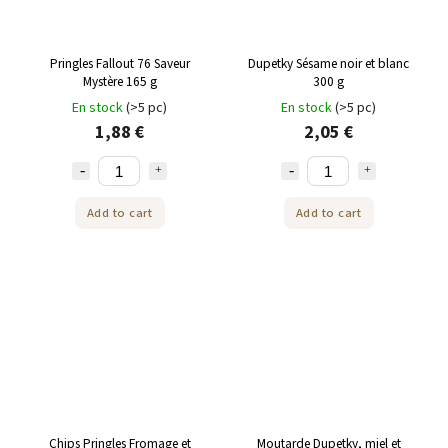
Pringles Fallout 76 Saveur
Dupetky Sésame noir et blanc
Mystère 165 g
300 g
En stock
(>5 pc)
En stock
(>5 pc)
1,88 €
2,05 €
Add to cart
Add to cart
Chips Pringles Fromage et
Moutarde Dupetky, miel et