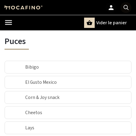
Vider le panier
Chercher
un terme
Puces
Bibigo
El Gusto Mexico
Corn & Joy snack
Cheetos
Lays