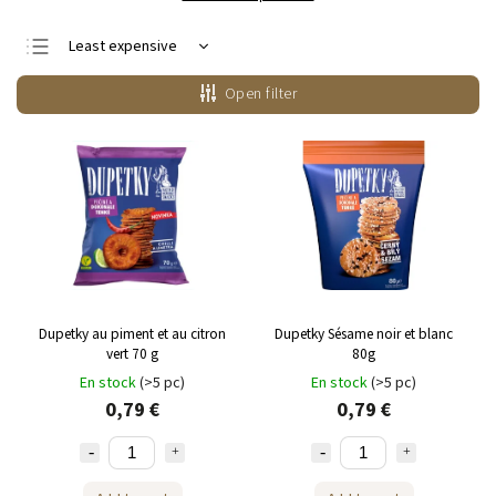
Least expensive
Most expensive
Open filter
Bestsellers
Alphabetically
Dupetky au piment et au citron
Dupetky Sésame noir et blanc
vert 70 g
80g
En stock
(>5 pc)
En stock
(>5 pc)
0,79 €
0,79 €