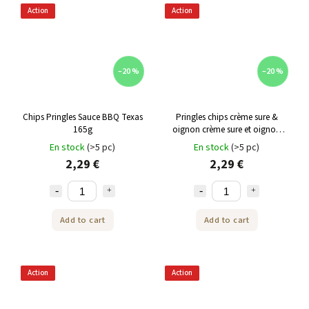
Action
Action
–20 %
–20 %
Chips Pringles Sauce BBQ Texas
Pringles chips crème sure &
165g
oignon crème sure et oignon
165g
En stock
(>5 pc)
En stock
(>5 pc)
2,29 €
2,29 €
Add to cart
Add to cart
Action
Action