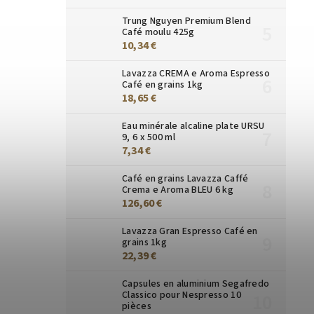
Trung Nguyen Premium Blend
Café moulu 425g
10,34 €
Lavazza CREMA e Aroma Espresso
Café en grains 1kg
18,65 €
Eau minérale alcaline plate URSU
9, 6 x 500 ml
7,34 €
Café en grains Lavazza Caffé
Crema e Aroma BLEU 6 kg
126,60 €
Lavazza Gran Espresso Café en
grains 1kg
22,39 €
Capsules en aluminium Segafredo
Classico pour Nespresso 10
pièces