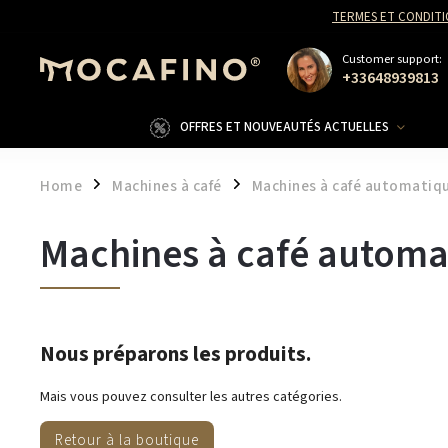
TERMES ET CONDITI
Customer support:
+33648939813
OFFRES ET NOUVEAUTÉS ACTUELLES
Home
Machines à café
Machines à café automatiq
/
/
Machines à café automat
Nous préparons les produits.
Mais vous pouvez consulter les autres catégories.
Retour à la boutique