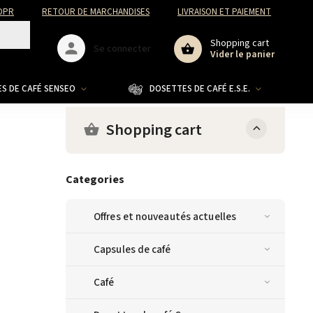
DPR
RETOUR DE MARCHANDISES
LIVRAISON ET PAIEMENT
Shopping cart
Se connecter
Vider le panier
S DE CAFÉ SENSEO
DOSETTES DE CAFÉ E.S.E.
CO
Shopping cart
Categories
Offres et nouveautés actuelles
Capsules de café
Café