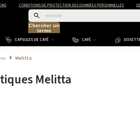
ONS
CONDITIONS DE PROTECTION DES DONNÉES PERSONNELLES
G
Chercher un
terme
CAPSULES DE CAFÉ
CAFÉ
DOSETTE
ues
Melitta
/
iques Melitta