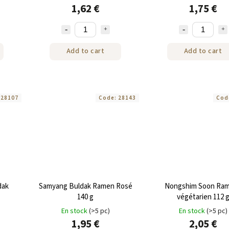
1,62 €
1,75 €
Add to cart
Add to cart
:
28107
Code:
28143
Cod
dak
Samyang Buldak Ramen Rosé
Nongshim Soon Ra
140 g
végétarien 112 
En stock
(>5 pc)
En stock
(>5 pc)
1,95 €
2,05 €