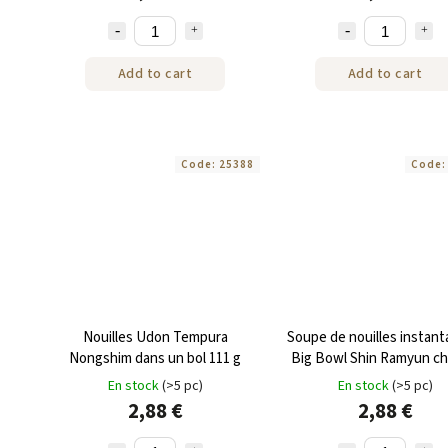
Add to cart
Add to cart
Code:
25388
Code
Nouilles Udon Tempura
Soupe de nouilles instan
Nongshim dans un bol 111 g
Big Bowl Shin Ramyun c
114g
En stock
(>5 pc)
En stock
(>5 pc)
2,88 €
2,88 €