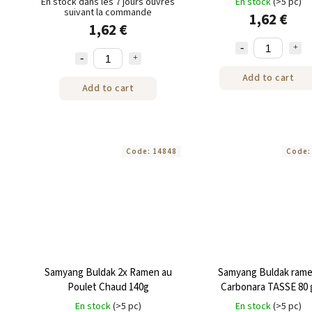
En stock dans les 7 jours ouvrés
En stock
(>5 pc)
suivant la commande
1,62 €
1,62 €
Add to cart
Add to cart
Code:
14848
Code
Samyang Buldak 2x Ramen au
Samyang Buldak ram
Poulet Chaud 140g
Carbonara TASSE 80 
En stock
(>5 pc)
En stock
(>5 pc)