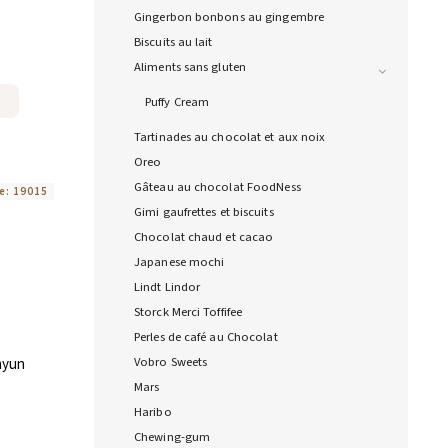
Gingerbon bonbons au gingembre
Biscuits au lait
Aliments sans gluten
Puffy Cream
Tartinades au chocolat et aux noix
Oreo
Gâteau au chocolat FoodNess
e:
19015
Gimi gaufrettes et biscuits
Chocolat chaud et cacao
Japanese mochi
Lindt Lindor
Storck Merci Toffifee
Perles de café au Chocolat
Vobro Sweets
myun
g
Mars
Haribo
Chewing-gum