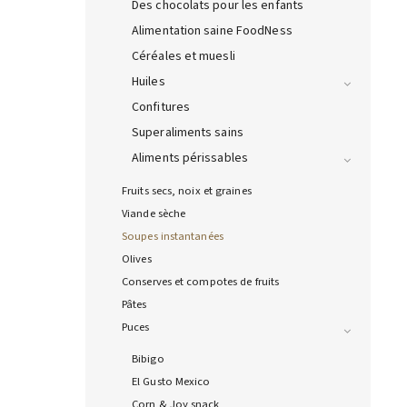
Des chocolats pour les enfants
Alimentation saine FoodNess
Céréales et muesli
Huiles
Confitures
Superaliments sains
Aliments périssables
Fruits secs, noix et graines
Viande sèche
Soupes instantanées
Olives
Conserves et compotes de fruits
Pâtes
Puces
Bibigo
El Gusto Mexico
Corn & Joy snack