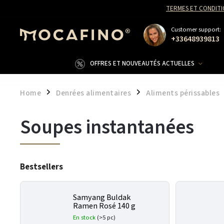
TERMES ET CONDITI
Customer support:
+33648939813
OFFRES ET NOUVEAUTÉS ACTUELLES
Home
Denrées alimentaires
Aliments périssables
/
/
Soupes instantanées
Bestsellers
Samyang Buldak
Ramen Rosé 140 g
En stock
(>5 pc)