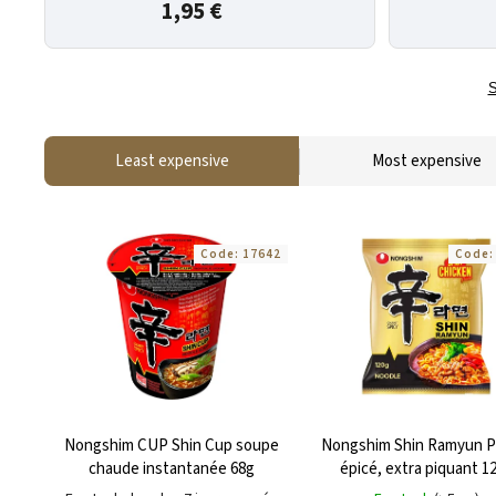
1,95 €
S
Least expensive
Most expensive
Code:
17642
Code
Nongshim CUP Shin Cup soupe
Nongshim Shin Ramyun P
chaude instantanée 68g
épicé, extra piquant 1