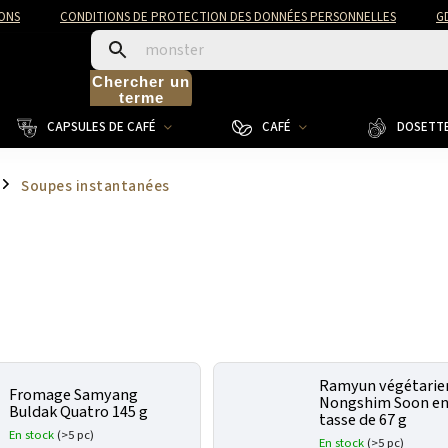
ONS
CONDITIONS DE PROTECTION DES DONNÉES PERSONNELLES
G
Chercher un
terme
CAPSULES DE CAFÉ
CAFÉ
DOSETTE
Soupes instantanées
/
Ramyun végétarie
Fromage Samyang
Nongshim Soon e
Buldak Quatro 145 g
tasse de 67 g
En stock
(>5 pc)
En stock
(>5 pc)