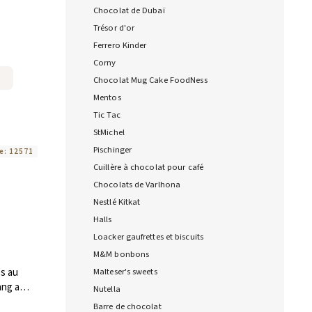
Chocolat de Dubaï
Trésor d'or
Ferrero Kinder
Corny
Chocolat Mug Cake FoodNess
Mentos
Tic Tac
StMichel
Pischinger
e:
12571
Cuillère à chocolat pour café
Chocolats de Varlhona
Nestlé Kitkat
Halls
Loacker gaufrettes et biscuits
M&M bonbons
es au
Malteser's sweets
ang au
Nutella
0g
Barre de chocolat