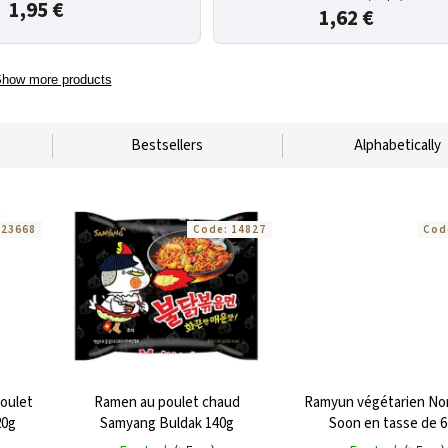
1,95 €
1,62 €
how more products
Bestsellers
Alphabetically
:
23668
Code:
14827
Cod
oulet
Ramen au poulet chaud
Ramyun végétarien No
20g
Samyang Buldak 140g
Soon en tasse de 6