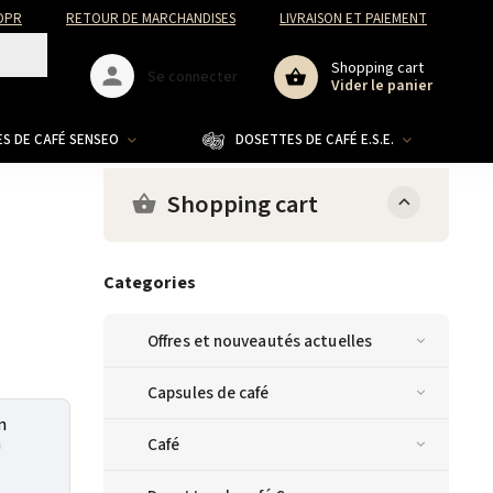
DPR
RETOUR DE MARCHANDISES
LIVRAISON ET PAIEMENT
Shopping cart
Se connecter
Vider le panier
S DE CAFÉ SENSEO
DOSETTES DE CAFÉ E.S.E.
CO
Shopping cart
Categories
Offres et nouveautés actuelles
Capsules de café
n
n
Café