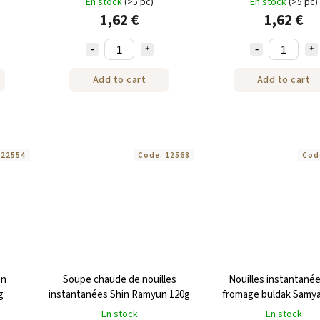
En stock
(>5 pc)
En stock
(>5 pc)
1,62 €
1,62 €
Add to cart
Add to cart
:
22554
Code:
12568
Cod
en
Soupe chaude de nouilles
Nouilles instantané
g
instantanées Shin Ramyun 120g
fromage buldak Samy
goût de poulet 14
En stock
En stock