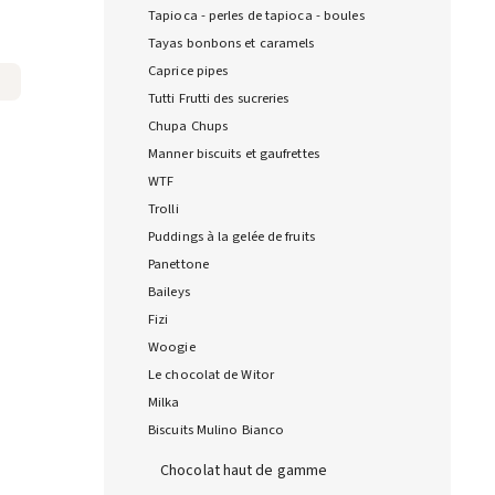
Tapioca - perles de tapioca - boules
Tayas bonbons et caramels
Caprice pipes
Tutti Frutti des sucreries
Chupa Chups
Manner biscuits et gaufrettes
WTF
Trolli
Puddings à la gelée de fruits
Panettone
Baileys
Fizi
Woogie
Le chocolat de Witor
Milka
Biscuits Mulino Bianco
Chocolat haut de gamme