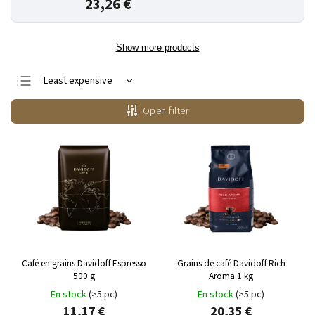
23,26 €
Show more products
Least expensive
Most expensive
Open filter
Bestsellers
Alphabetically
Café en grains Davidoff Espresso
Grains de café Davidoff Rich
500 g
Aroma 1 kg
En stock
(>5 pc)
En stock
(>5 pc)
11,17 €
20,35 €