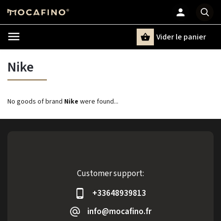
Vider le panier
Chercher
un terme
Nike
No goods of brand
Nike
were found...
Customer support:
+33648939813
info@mocafino.fr