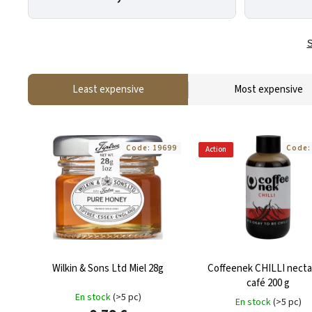
S
Least expensive
Most expensive
Code:
19699
Code
Action
Wilkin & Sons Ltd Miel 28g
Coffeenek CHILLI necta
café 200 g
En stock
(>5 pc)
En stock
(>5 pc)