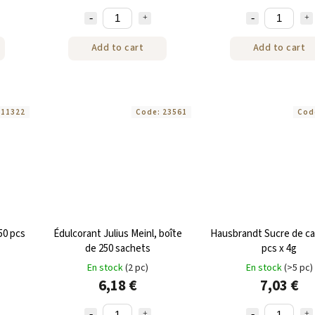
Add to cart
Add to cart
:
11322
Code:
23561
Cod
50 pcs
Édulcorant Julius Meinl, boîte
Hausbrandt Sucre de ca
de 250 sachets
pcs x 4g
En stock
(2 pc)
En stock
(>5 pc)
6,18 €
7,03 €