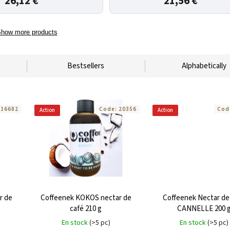
26,12 €
21,56 €
how more products
Bestsellers
Alphabetically
:
16682
Code:
20356
Cod
Action
Action
r de
Coffeenek KOKOS nectar de
Coffeenek Nectar de
café 210 g
CANNELLE 200 
En stock
(>5 pc)
En stock
(>5 pc)