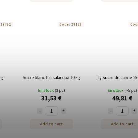
:
29782
Code:
28158
Cod
kg
Sucre blanc Passalacqua 10 kg
Illy Sucre de canne 2
En stock
(3 pc)
En stock
(>5 pc)
31,53 €
49,81 €
Add to cart
Add to cart