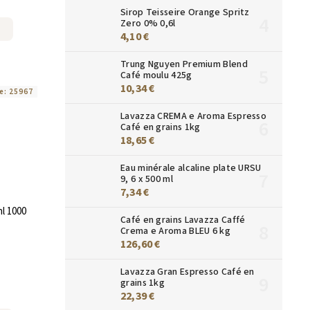
Sirop Teisseire Orange Spritz
Zero 0% 0,6l
4,10 €
Trung Nguyen Premium Blend
Café moulu 425g
10,34 €
e:
25967
Lavazza CREMA e Aroma Espresso
Café en grains 1kg
18,65 €
Eau minérale alcaline plate URSU
9, 6 x 500 ml
7,34 €
nl 1000
Café en grains Lavazza Caffé
Crema e Aroma BLEU 6 kg
126,60 €
Lavazza Gran Espresso Café en
grains 1kg
22,39 €