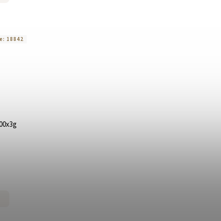
e:
18842
500x3g