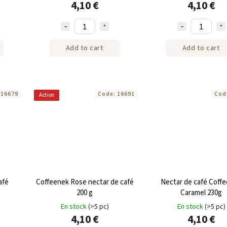
4,10 €
4,10 €
Add to cart
Add to cart
:
16679
Code:
16691
Cod
Action
afé
Coffeenek Rose nectar de café
Nectar de café Coff
200 g
Caramel 230g
En stock
(>5 pc)
En stock
(>5 pc)
4,10 €
4,10 €