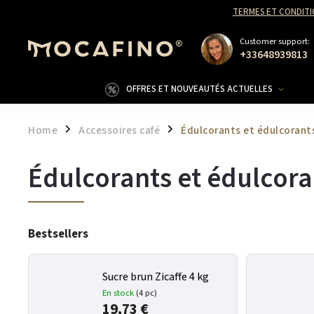
TERMES ET CONDITI
Customer support:
+33648939813
OFFRES ET NOUVEAUTÉS ACTUELLES
Home
Accessoires café
Édulcorants et édulcorant
/
/
Édulcorants et édulcora
Bestsellers
Sucre brun Zicaffe 4 kg
En stock
(4 pc)
19,73 €