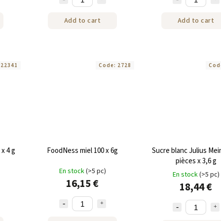
Add to cart
Add to cart
:
22341
Code:
2728
Cod
x 4 g
FoodNess miel 100 x 6g
Sucre blanc Julius Mei
pièces x 3,6 g
En stock
(>5 pc)
En stock
(>5 pc)
16,15 €
18,44 €