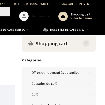
DPR
RETOUR DE MARCHANDISES
LIVRAISON ET PAIEMENT
Shopping cart
Se connecter
Vider le panier
S DE CAFÉ SENSEO
DOSETTES DE CAFÉ E.S.E.
CO
Shopping cart
Categories
Offres et nouveautés actuelles
Capsules de café
Café