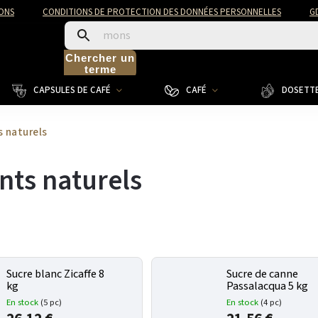
ONS
CONDITIONS DE PROTECTION DES DONNÉES PERSONNELLES
G
Chercher un
terme
CAPSULES DE CAFÉ
CAFÉ
DOSETTE
s naturels
nts naturels
Sucre blanc Zicaffe 8
Sucre de canne
kg
Passalacqua 5 kg
En stock
(5 pc)
En stock
(4 pc)