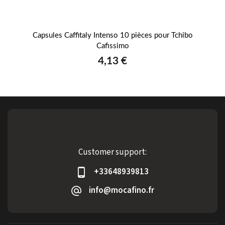
our
Capsules Caffitaly Intenso 10 pièces pour Tchibo
Caf
Cafissimo
4,13 €
Customer support:
+33648939813
info@mocafino.fr