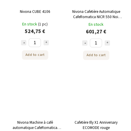
Nivona CUBE 4106
Nivona Cafetière Automatique
CafeRomatica NICR 550 Noir
Mat/Chrome
En stock
(1 pc)
En stock
524,75 €
601,27 €
Add to cart
Add to cart
Nivona Machine à café
Cafetière Illy X1 Anniversary
automatique CafeRomatica
ECOMODE rouge