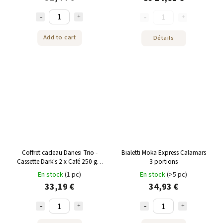
Add to cart
Détails
Coffret cadeau Danesi Trio -
Bialetti Moka Express Calamars
Cassette Dark's 2 x Café 250 g +
3 portions
1 x Cafetière Moka
En stock
(1 pc)
En stock
(>5 pc)
33,19 €
34,93 €