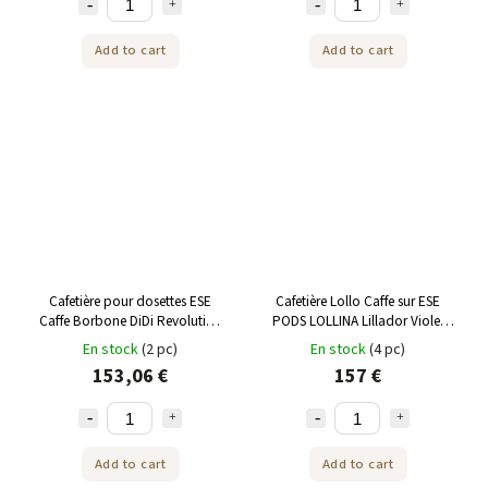
Add to cart
Add to cart
Cafetière pour dosettes ESE
Cafetière Lollo Caffe sur ESE
Caffe Borbone DiDi Revolution
PODS LOLLINA Lillador Violet
Blue
clair + 40 ESE Pods
En stock
(2 pc)
En stock
(4 pc)
153,06 €
157 €
Add to cart
Add to cart