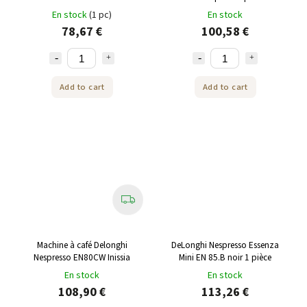
pour Nespresso®
Nespresso® 1 pièce
En stock
(1 pc)
En stock
78,67 €
100,58 €
Add to cart
Add to cart
Machine à café Delonghi
DeLonghi Nespresso Essenza
Nespresso EN80CW Inissia
Mini EN 85.B noir 1 pièce
En stock
En stock
108,90 €
113,26 €