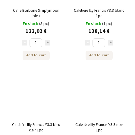
Caffe Borbone Simplymoon
Cafetière Illy Francis Y3.3 blanc
bleu
1pc
En stock
(5 pc)
En stock
(1 pc)
122,02 €
138,14 €
Add to cart
Add to cart
Cafetière Illy Francis Y3.3 bleu
Cafetière Illy Francis Y3.3 noir
clair 1pc
1pc