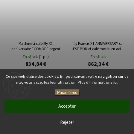
Machine à café Illy X1
Illy Francis X1 ANNIVERSARY sur
anniversaire ECOMODE argent
ESE POD et café moulu en acier
inoxydable
En stock
(1 pc)
En stock
834,84 €
862,34 €
Ce site web utilise des cookies. En poursuivant votre navigation sur ce
site, vous acceptez leur utilisation. Plus d'informations
ici
.
Add to cart
Add to cart
Paramètres
Accepter
Rejeter