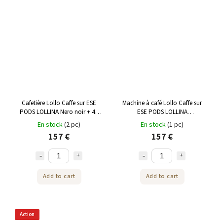
Cafetière Lollo Caffe sur ESE
Machine à café Lollo Caffe sur
PODS LOLLINA Nero noir + 40
ESE PODS LOLLINA
ESE Pods
Acquamellow turquoise + 40
En stock
(2 pc)
En stock
(1 pc)
ESE Pods
157 €
157 €
Add to cart
Add to cart
Action