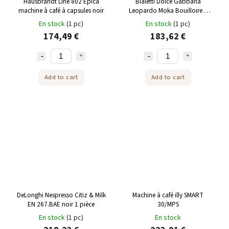
Hausbrandt Line 802 Epica
Bialetti Dolce Gabbana
machine à café à capsules noir
Leopardo Moka Bouilloire à
induction pour 4 tasses
En stock
(1 pc)
En stock
(1 pc)
174,49 €
183,62 €
Add to cart
Add to cart
DeLonghi Nespresso Citiz & Milk
Machine à café illy SMART
EN 267.BAE noir 1 pièce
30/MPS
En stock
(1 pc)
En stock