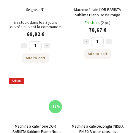
Seigneur N1
Machine à café L'OR BARISTA
Sublime Piano Rossa rouge
pour Nespresso®
En stock dans les 3 jours
En stock
(2 pc)
ouvrés suivant la commande
78,67 €
69,92 €
Add to cart
Add to cart
Action
–31 %
Machine à café noire L'OR
Machine à café DeLonghi INISSIA
BARISTA Sublime Piano Noir
EN 80.B pour capsules