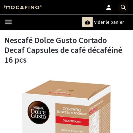
Vider le panier
Chercher
un terme
Nescafé Dolce Gusto Cortado
Decaf Capsules de café décaféiné
16 pcs