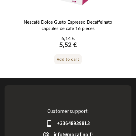
Nescafé Dolce Gusto Espresso Decaffeinato
Ne
capsules de café 16 pièces
6,14 €
5,52 €
Add to cart
Customer support:
+33648939813
info@mocafino.fr