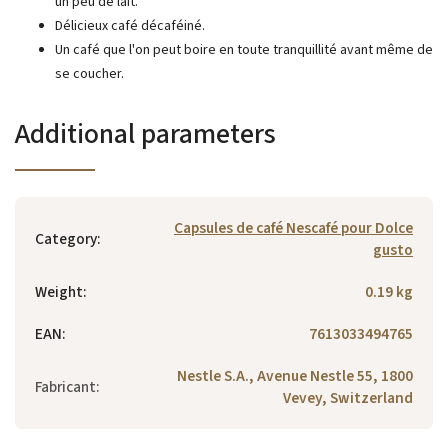
un peu
de lait.
Délicieux café décaféiné.
Un café que l'on peut boire en toute tranquillité avant même de
se coucher.
Additional parameters
Capsules de café Nescafé pour Dolce
Category
:
gusto
Weight
:
0.19 kg
EAN
:
7613033494765
Nestle S.A., Avenue Nestle 55, 1800
Fabricant
:
Vevey, Switzerland