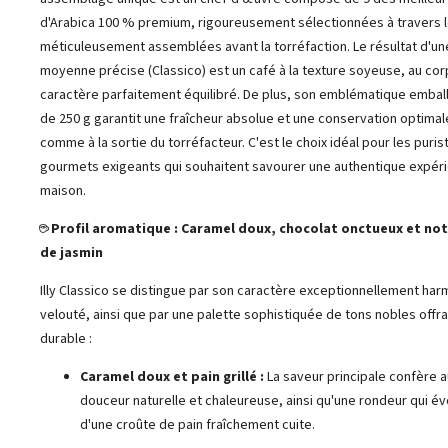
d'Arabica 100 % premium, rigoureusement sélectionnées à travers 
méticuleusement assemblées avant la torréfaction. Le résultat d'un
moyenne précise (Classico) est un café à la texture soyeuse, au corp
caractère parfaitement équilibré. De plus, son emblématique embal
de 250 g garantit une fraîcheur absolue et une conservation optimal
comme à la sortie du torréfacteur. C'est le choix idéal pour les puris
gourmets exigeants qui souhaitent savourer une authentique expérie
maison.
☕ Profil aromatique : Caramel doux, chocolat onctueux et no
de jasmin
Illy Classico se distingue par son caractère exceptionnellement har
velouté, ainsi que par une palette sophistiquée de tons nobles offran
durable :
Caramel doux et pain grillé :
La saveur principale confère a
douceur naturelle et chaleureuse, ainsi qu'une rondeur qui é
d'une croûte de pain fraîchement cuite.