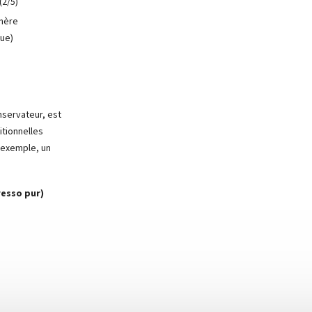
(2/5)
phère
que)
onservateur, est
itionnelles
 exemple, un
resso pur)