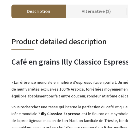
Description
Alternative (2)
Product detailed description
Café en grains Illy Classico Espres
« La référence mondiale en matière d'espresso italien parfait. Un m
de neuf variétés exclusives 100 % Arabica, torréfiées moyennement,
équilibre absolument parfait entre douceur, rondeur et arôme délica
Vous recherchez une tasse qui incarne la perfection du café et qui
icône mondiale ?
Illy Classico Espresso
est le fleuron et le symbole
de la prestigieuse maison de torréfaction familiale de Trieste, fond
assemblage unique est un chef-d'œuvre composé de 9 des meilleur