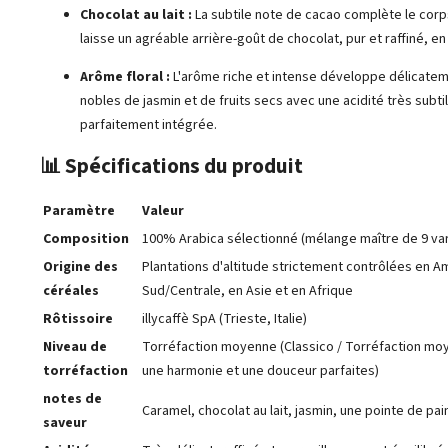
Chocolat au lait :
La subtile note de cacao complète le corp
laisse un agréable arrière-goût de chocolat, pur et raffiné, e
Arôme floral :
L'arôme riche et intense développe délicate
nobles de jasmin et de fruits secs avec une acidité très subti
parfaitement intégrée.
📊 Spécifications du produit
Paramètre
Valeur
Composition
100% Arabica sélectionné (mélange maître de 9 va
Origine des
Plantations d'altitude strictement contrôlées en A
céréales
Sud/Centrale, en Asie et en Afrique
Rôtissoire
illycaffè SpA (Trieste, Italie)
Niveau de
Torréfaction moyenne (Classico / Torréfaction mo
torréfaction
une harmonie et une douceur parfaites)
notes de
Caramel, chocolat au lait, jasmin, une pointe de pain 
saveur