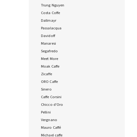
Trung Nguyen
Costa Coffe
Dallmayr
Passalacqua
Davidoff
Manaresi
Segafredo
Meet More
Moak Caffe
Zicaffe
ORO Caffe
Sinero
Caffe Corsini
Chicco d'Oro
Pellini
Vergnano
Mauro Caffé
Michael caffe