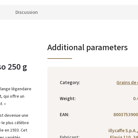
Discussion
Additional parameters
so 250 g
Category
:
Grains de 
élange légendaire
 qui offre un
Weight
:
0.
t. »
EAN
:
8003753900
 est devenue une
 le plus célèbre
ée en 1933. Cet
illycaffe S.p.A.
Fabricant
:
Flavia 110, 3
es variétés