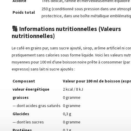
Acidité
Très délicat, raffiné et merveilleusement équilibré 
250 g (conditionné sous pression dans une atmos
Poids total
protectrice, dans une boîte métallique emblémati
🔢 Informations nutritionnelles (Valeurs
nutritionnelles)
Le café en grains pur, sans sucre ajouté, sirop, arôme artificiel ni c
pratiquement sans calories sous forme liquide. Voici les valeurs nutr
moyennes pour 100 ml d'une boisson noire prête à consommer (par
expresso) sans lait ni sucre ajoutés :
Composant
Valeur pour 100 ml de boisson (esp
valeur énergétique
2 kcal / 8 kJ
graisses
0 gramme
— dont acides gras saturés
0 gramme
Glucides
0,3 g
— dont les sucres
0 gramme
Protéines
0,2 g