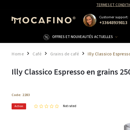
TERMES ET CONDITI
Customer support:
+33648939813
OFFRES ET NOUVEAUTÉS ACTUELLES
Home
Café
Grains de café
Illy Classico Espress
/
/
/
Illy Classico Espresso en grains 25
Code:
2283
Not rated
Action