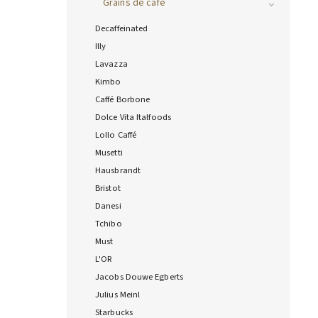
Grains de café
Decaffeinated
Illy
Lavazza
Kimbo
Caffé Borbone
Dolce Vita Italfoods
Lollo Caffé
Musetti
Hausbrandt
Bristot
Danesi
Tchibo
Must
L'OR
Jacobs Douwe Egberts
Julius Meinl
Starbucks