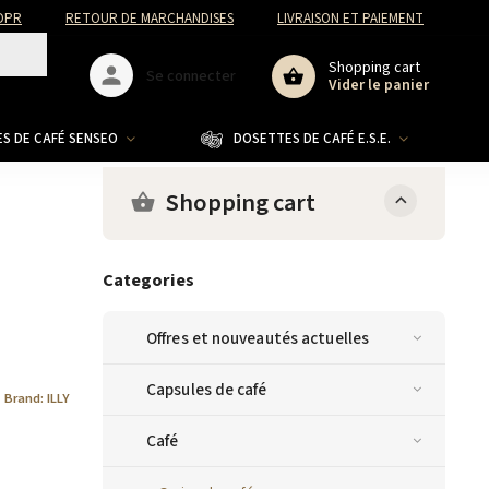
DPR
RETOUR DE MARCHANDISES
LIVRAISON ET PAIEMENT
Shopping cart
Se connecter
Vider le panier
S DE CAFÉ SENSEO
DOSETTES DE CAFÉ E.S.E.
CO
Shopping cart
Categories
Offres et nouveautés actuelles
Capsules de café
Brand:
ILLY
Café