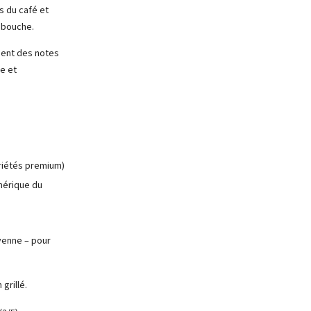
s du café et
n bouche.
ment des notes
le et
riétés premium)
mérique du
yenne – pour
grillé.