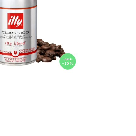
7,91 €
–16 %