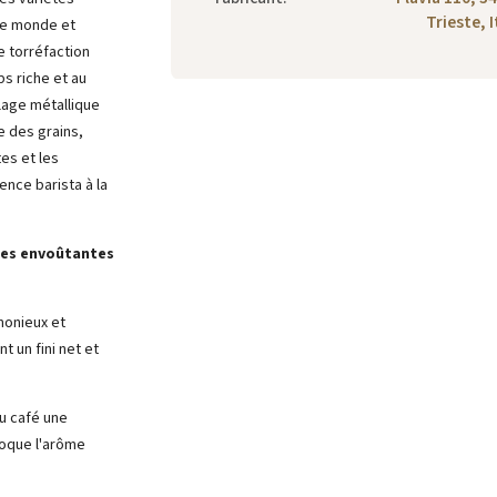
Trieste, I
le monde et
e torréfaction
s riche et au
lage métallique
e des grains,
tes et les
nce barista à la
tes envoûtantes
monieux et
t un fini net et
u café une
voque l'arôme