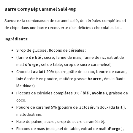
Barre Corny Big Caramel Salé 40g
Savourez la combinaison de caramel salé, de céréales complètes et
de chips dans une barre recouverte d'un délicieux chocolat au lait.
Ingrédients:
Sirop de glucose, flocons de céréales :
(farine
de blé
, sucre, farine de maïs, farine de riz, extrait de
malt
d'orge
, sel de table, sirop de sucre caramélisé).
Chocolat
au lait
20% (sucre, pâte de cacao, beurre de cacao,
lait
écrémé en poudre, matière grasse
beurre
, émulsifiant :
lécithines).
Flocons de céréales complètes 9% (
blé
,
avoine
), graisse de
coco.
Poudre de caramel 5% [poudre de lactosérum doux (du
lait
),
maltodextrine.
Huile de palme, sucre, sirop de sucre caramélisé].
Flocons de maïs (maïs, sel de table, extrait de malt
d'orge
),