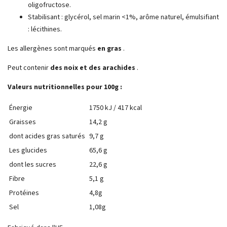
oligofructose.
Stabilisant : glycérol, sel marin <1%, arôme naturel, émulsifiant
: lécithines.
Les allergènes sont marqués
en gras
.
Peut contenir
des noix et des arachides
.
Valeurs nutritionnelles pour 100g :
Énergie
1750 kJ / 417 kcal
Graisses
14,2 g
dont acides gras saturés
9,7 g
Les glucides
65,6 g
dont les sucres
22,6 g
Fibre
5,1 g
Protéines
4,8g
Sel
1,08g