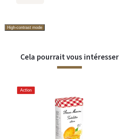
High-contrast mode
Cela pourrait vous intéresser
Action
Ac