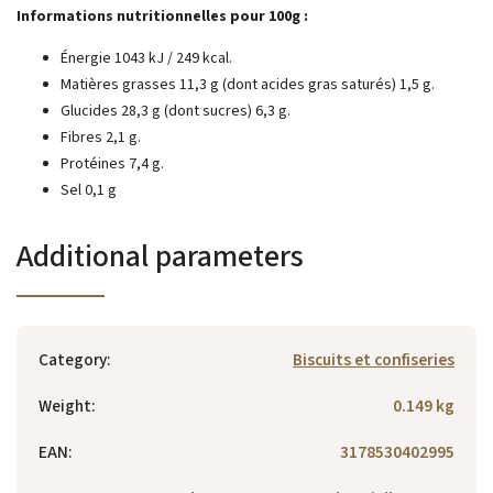
Informations nutritionnelles pour 100g :
Énergie
1043 kJ / 249 kcal.
Matières grasses
11,3 g
(dont acides gras saturés)
1,5 g.
Glucides
28,3 g
(dont sucres)
6,3 g.
Fibres
2,1 g.
Protéines
7,4 g.
Sel
0,1 g
Additional parameters
Category
:
Biscuits et confiseries
Weight
:
0.149 kg
EAN
:
3178530402995