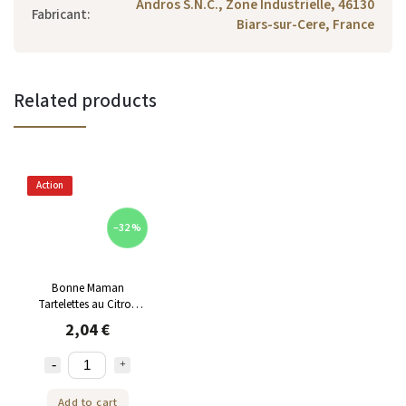
Andros S.N.C., Zone Industrielle, 46130
Fabricant
:
Biars-sur-Cere, France
Related products
Action
–32 %
Bonne Maman
Tartelettes au Citron
125g
2,04 €
Add to cart