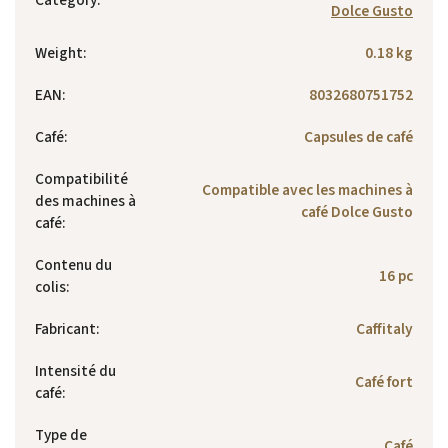
Dolce Gusto
Weight
:
0.18 kg
EAN
:
8032680751752
Café
:
Capsules de café
Compatibilité
Compatible avec les machines à
des machines à
café Dolce Gusto
café
:
Contenu du
16 pc
colis
:
Fabricant
:
Caffitaly
Intensité du
Café fort
café
:
Type de
Café