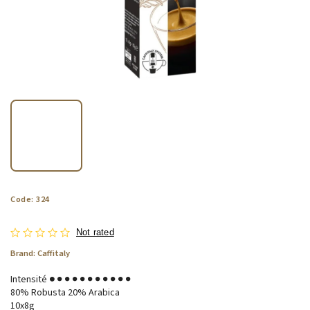
Code:
324
Not rated
Brand:
Caffitaly
Intensité
●
● ● ● ● ● ● ● ● ● ●
80% Robusta 20% Arabica
10x8g