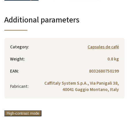
Additional parameters
Category
:
Capsules de café
Weight
:
0.8 kg
EAN
:
8032680750199
Caffitaly System S.p.A., Via Panigali 38,
Fabricant
:
40041 Gaggio Montano, Italy
High-contrast mode