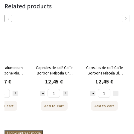
Related products
Previous
Next
 en aluminium
Capsules de café Caffe
Capsules de café Caffe
Borbone Mia
Borbone Miscela Oro
Borbone Miscela Blu
SICA pour
pour Nespresso 50 pcs
pour Nespresso 50 pcs
,87 €
12,45 €
12,45 €
esso 10 pcs
 to cart
Add to cart
Add to cart
High-contrast mode