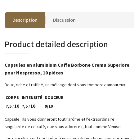
Description
Discussion
Product detailed description
Capsules en aluminium Caffe Borbone Crema Superiore
pour Nespresso, 10 pièces
Doux, riche et raffiné, un mélange dont vous tomberez amoureux.
CORPS
INTENSITÉ
DOUCEUR
10
10
7,5
7,5
9/10
/
/
Capsule
Ils
vous
donneront
tout l'arôme et l'extraordinaire
singularité de ce café, que vous adorerez, tout comme Venise.
Les capsules sont destinées à un usage domestique, conçues pour