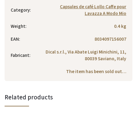
Capsules de café Lollo Caffe pour
Category
:
Lavazza A Modo Mio
Weight
:
0.4 kg
EAN
:
8034097156007
Dical s.r.l., Via Abate Luigi Minichini, 11,
Fabricant
:
80039 Saviano, Italy
The item has been sold out…
Related products