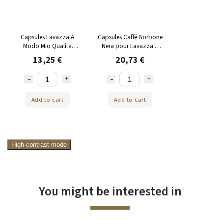
Capsules Lavazza A
Capsules Caffé Borbone
Modo Mio Qualita
Nera pour Lavazza A
Rossa 36 pcs
Modo Mio® 100 pcs
13,25 €
20,73 €
Add to cart
Add to cart
High-contrast mode
You might be interested in