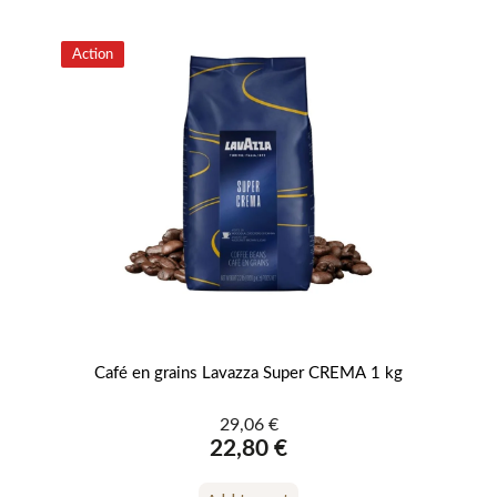
Action
Café en grains Lavazza Super CREMA 1 kg
Fe
29,06 €
22,80 €