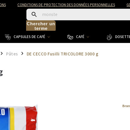
ONS
CONDITIONS DE PROTECTION DES DONNÉES PERSONNELLES
G
Chercher un
terme
CAPSULES DE CAFÉ
CAFÉ
DOSETTE
Pâtes
DE CECCO Fusilli TRICOLORE 3000 g
/
/
g
Bran