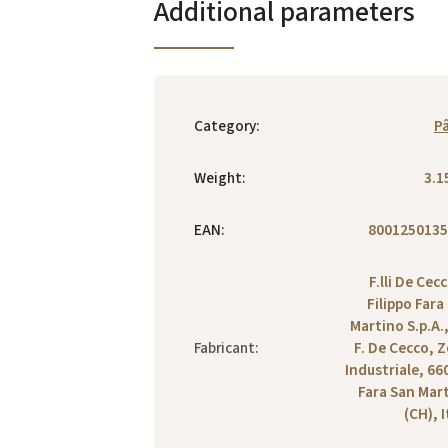
Additional parameters
Category
:
P
Weight
:
3.1
EAN
:
8001250135
F.lli De Cecc
Filippo Fara
Martino S.p.A.,
Fabricant
:
F. De Cecco, 
Industriale, 66
Fara San Mar
(CH), I