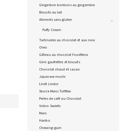
Gingerbon bonbons au gingembre
Biscuits au lait
Aliments sans gluten
Puffy Cream
Tartinades au chocolat et aux noix
Oreo
Gâteau au chocolat FoodNess
Gimi gaufrettes et biscuits
Chocolat chaud et cacao
Japanese mochi
Lindt Lindor
Storck Merci Toffifee
Perles de café au Chocolat
Vobro Sweets
Mars
Haribo
Chewing-gum