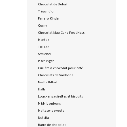
Chocolat de Dubaï
Trésor d'or
Ferrero Kinder
Corny
Chocolat Mug Cake FoodNess
Mentos
Tic Tac
StMichel
Pischinger
Cuillère à chocolat pour café
Chocolats de Varlhona
Nestlé Kitkat
Halls
Loacker gaufrettes et biscuits
M&M bonbons
Malteser's sweets
Nutella
Barre de chocolat