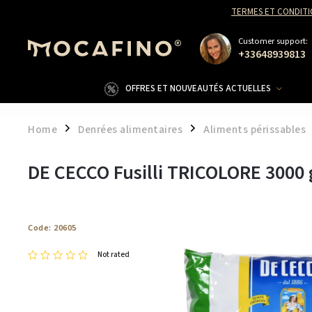
TERMES ET CONDITI
Customer support:
+33648939813
OFFRES ET NOUVEAUTÉS ACTUELLES
Home
Denrées alimentaires
Aliments périssables
/
/
DE CECCO Fusilli TRICOLORE 3000 
Code:
20605
Not rated