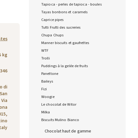
Tapioca - perles de tapioca - boules
Tayas bonbons et caramels
Caprice pipes
Tutti Frutti des sucreries
Chupa Chups
âtes
Manner biscuits et gaufrettes
WTF
5 kg
Trolli
Puddings à la gelée de fruits
346
Panettone
Baileys
o di
Fizi
 San
Woogie
 Via
Le chocolat de Witor
Zona
Milka
015,
Biscuits Mulino Bianco
tino
taly
Chocolat haut de gamme