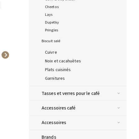
20623
20626
Cheetos
Lays
Dupetky
Pringles
Biscuit salé
Cuivre
DE CECCO Lasagne 500 g
DE CECCO Linguine 500
Noix et cacahuètes
g
Plats cuisinés
3,50 €
2,05 €
Garnitures
Ajouter au
Ajouter au
panier
panier
Tasses et verres pour le café
Accessoires café
Accessoires
Brands