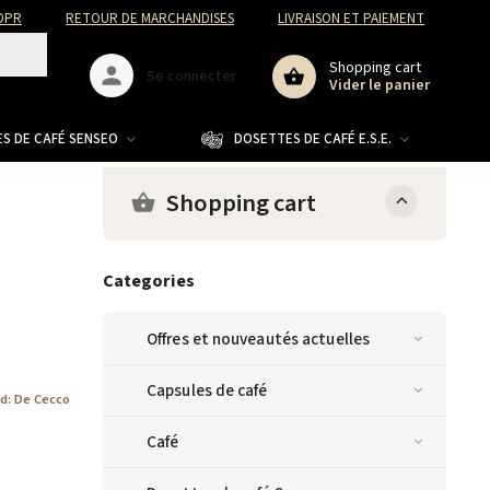
DPR
RETOUR DE MARCHANDISES
LIVRAISON ET PAIEMENT
Shopping cart
Se connecter
Vider le panier
S DE CAFÉ SENSEO
DOSETTES DE CAFÉ E.S.E.
CO
Shopping cart
Categories
Offres et nouveautés actuelles
Capsules de café
d:
De Cecco
Café