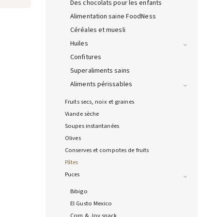
Des chocolats pour les enfants
Alimentation saine FoodNess
Céréales et muesli
Huiles
Confitures
Superaliments sains
Aliments périssables
Fruits secs, noix et graines
Viande sèche
Soupes instantanées
Olives
Conserves et compotes de fruits
Pâtes
Puces
Bibigo
El Gusto Mexico
Corn & Joy snack