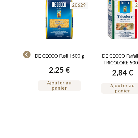
23075
20629
2
liatelles
DE CECCO Fusilli 500 g
DE CECCO Farfal
le 500g
TRICOLORE 500
2,25 €
 €
2,84 €
Ajouter au
r au
Ajouter au
panier
er
panier