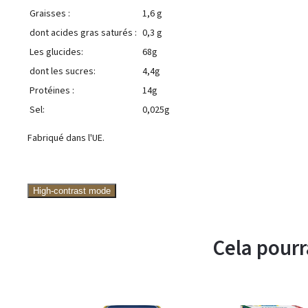
Graisses :
1,6 g
dont acides gras saturés :
0,3 g
Les glucides:
68g
dont les sucres:
4,4g
Protéines :
14g
Sel:
0,025g
Fabriqué dans l'UE.
High-contrast mode
Cela pourr