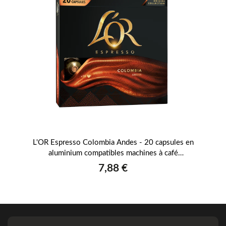
es
L'OR Espresso Colombia Andes - 20 capsules en
C
aluminium compatibles machines à café
Nespresso®
7,88 €