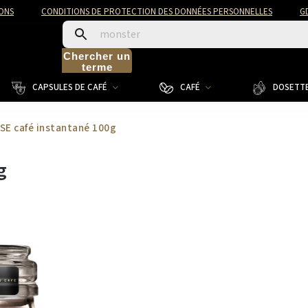
ONS
CONDITIONS DE PROTECTION DES DONNÉES PERSONNELLES
G
Chercher un
terme
CAPSULES DE CAFÉ
CAFÉ
DOSETTE
SE café instantané 100g
g