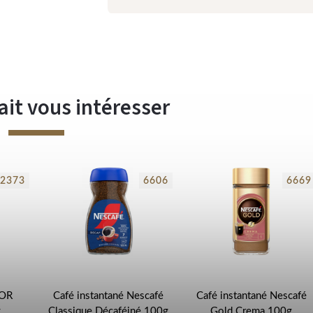
ait vous intéresser
2373
6606
6669
'OR
Café instantané Nescafé
Café instantané Nescafé
g
Classique Décaféiné 100g
Gold Crema 100g