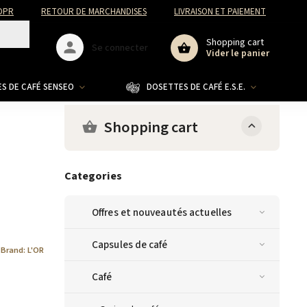
DPR
RETOUR DE MARCHANDISES
LIVRAISON ET PAIEMENT
Shopping cart
Se connecter
Vider le panier
S DE CAFÉ SENSEO
DOSETTES DE CAFÉ E.S.E.
CO
Shopping cart
Categories
Offres et nouveautés actuelles
Capsules de café
Brand:
L'OR
Café