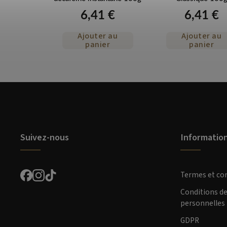
 €
6,41 €
6,41 €
r au
Ajouter au
Ajouter au
er
panier
panier
Suivez-nous
Informatio
Termes et co
Conditions d
personnelles
GDPR