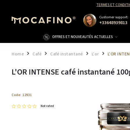
TERMES ET CONDITI
Customer support:
+33648939813
OFFRES ET NOUVEAUTÉS ACTUELLES
Home
Café
Café instantané
L'or
L'OR INTEN
/
/
/
/
L'OR INTENSE café instantané 100
Code:
12931
Not rated