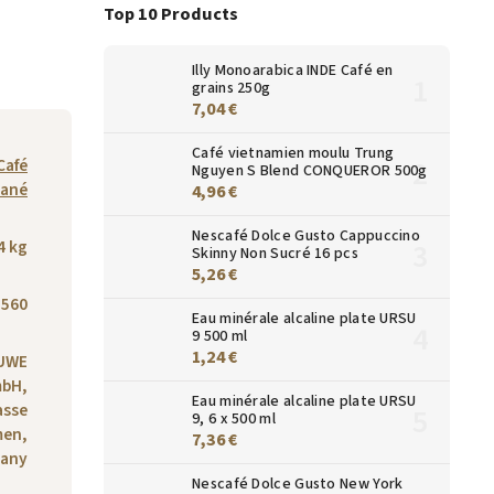
Top 10 Products
Illy Monoarabica INDE Café en
grains 250g
7,04 €
Café vietnamien moulu Trung
Café
Nguyen S Blend CONQUEROR 500g
tané
4,96 €
Nescafé Dolce Gusto Cappuccino
4 kg
Skinny Non Sucré 16 pcs
5,26 €
1560
Eau minérale alcaline plate URSU
9 500 ml
1,24 €
UWE
mbH,
Eau minérale alcaline plate URSU
asse
9, 6 x 500 ml
men,
7,36 €
any
Nescafé Dolce Gusto New York