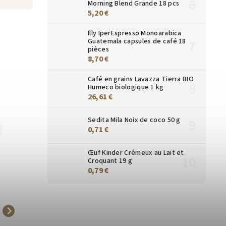
Morning Blend Grande 18 pcs
5,20 €
Illy IperEspresso Monoarabica
Guatemala capsules de café 18
pièces
8,70 €
Café en grains Lavazza Tierra BIO
Humeco biologique 1 kg
26,61 €
Sedita Mila Noix de coco 50 g
0,71 €
6603
9084
Œuf Kinder Crémeux au Lait et
Croquant 19 g
0,79 €
Nescafé Classique Café
Julius Meinl café
Instantané 100g
instantané 100g