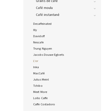
Grains de café
Café moulu
Café instantané
Decaffeinated
Illy
Davidoff
Nescafe
Trung Nguyen
Jacobs Douwe Egberts
L'or
Inka
MacCafé
Julius Meinl
Tchibo
Meet More
Lollo Caffe
Caffe Costadoro