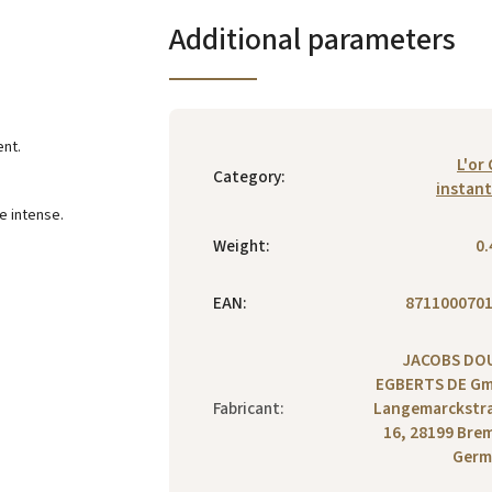
Additional parameters
ent.
L'or 
Category
:
instan
e intense.
Weight
:
0.
EAN
:
871100070
JACOBS DO
EGBERTS DE G
Fabricant
:
Langemarckstr
16, 28199 Bre
Germ