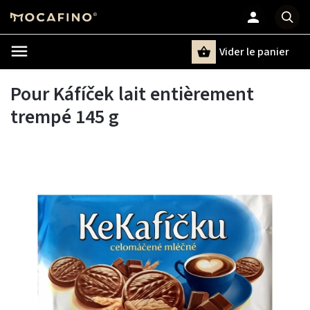
Vider le panier
Chercher
un terme
Pour Káfíček lait entièrement
trempé 145 g