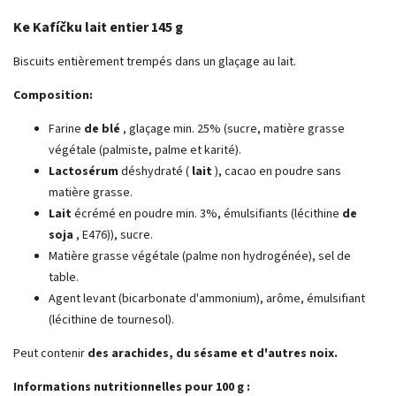
Ke Kafíčku lait entier 145 g
Biscuits entièrement trempés dans un glaçage au lait.
Composition:
Farine
de blé
, glaçage min. 25% (sucre, matière grasse
végétale (palmiste, palme et karité).
Lactosérum
déshydraté (
lait
), cacao en poudre sans
matière grasse.
Lait
écrémé en poudre min. 3%, émulsifiants (lécithine
de
soja
, E476)), sucre.
Matière grasse végétale (palme non hydrogénée), sel de
table.
Agent levant (bicarbonate d'ammonium), arôme, émulsifiant
(lécithine de tournesol).
Peut contenir
des arachides, du sésame et d'autres noix.
Informations nutritionnelles pour 100 g :