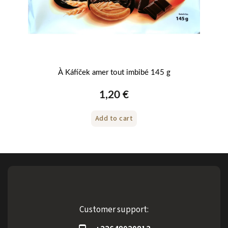
À Káfíček amer tout imbibé 145 g
Bi
1,20 €
Add to cart
Customer support: