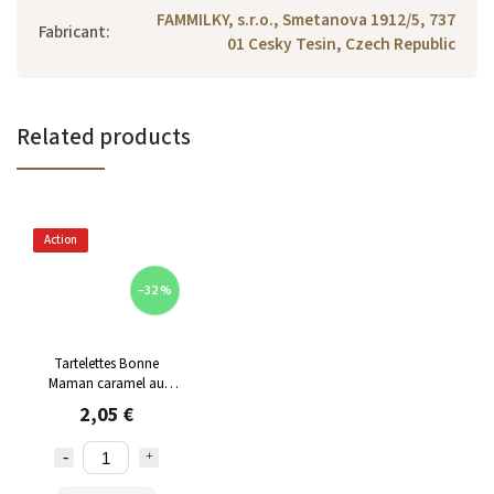
FAMMILKY, s.r.o., Smetanova 1912/5, 737
Fabricant
:
01 Cesky Tesin, Czech Republic
Related products
Action
–32 %
Tartelettes Bonne
Maman caramel au
chocolat au lait et
2,05 €
beurre salé 135 g