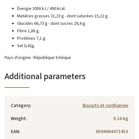
Énergie 2056 kJ / 490 kcal.
Matières grasses 21,23 g - dont saturées 15,22 g.
Glucides 66,73 g - dont sucres 29,4 g.
Fibre 1,88 g.
Protéines 7,1 g.
Sel 0,42g.
Pays d'origine : République tchèque
Additional parameters
Category
:
Biscuits et confiseries
Weight
:
0.16 kg
EAN
:
8594064471453