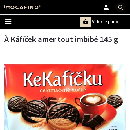
Vider le panier
Chercher
un terme
À Káfíček amer tout imbibé 145 g