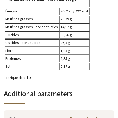
Énergie
2062 kJ / 492 kcal
Matières grasses
21,79 g
Matières grasses - dont saturées
14,97 g
Glucides
66,56 g
Glucides - dont sucres
26,8 g
Fibre
1,98 g
Protéines
6,35 g
Sel
0,37 g
Fabriqué dans l'UE.
Additional parameters