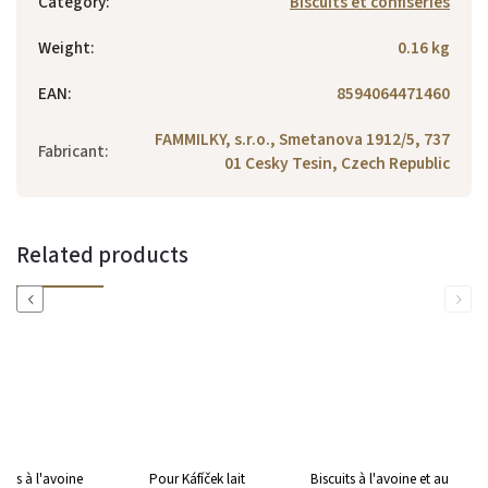
Category
:
Biscuits et confiseries
Weight
:
0.16 kg
EAN
:
8594064471460
FAMMILKY, s.r.o., Smetanova 1912/5, 737
Fabricant
:
01 Cesky Tesin, Czech Republic
Related products
Previous
Next
uits à l'avoine
Pour Káfíček lait
Biscuits à l'avoine et au