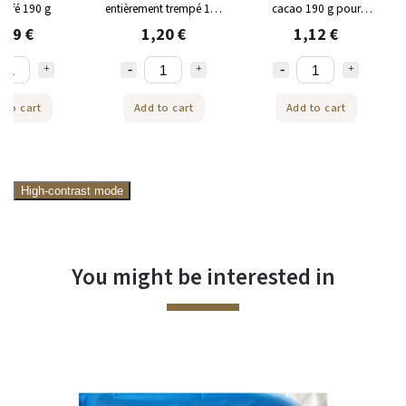
 café 190 g
entièrement trempé 145
cacao 190 g pour
g
Káfíček
,99 €
1,20 €
1,12 €
 to cart
Add to cart
Add to cart
High-contrast mode
You might be interested in