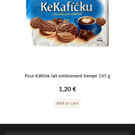
Pour Káfíček lait entièrement trempé 145 g
Bi
1,20 €
Add to cart