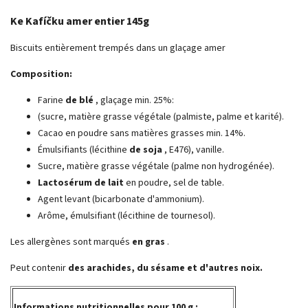
Ke Kafíčku amer entier 145g
Biscuits entièrement trempés dans un glaçage amer
Composition:
Farine
de blé
, glaçage min. 25%:
(sucre, matière grasse végétale (palmiste, palme et karité).
Cacao en poudre sans matières grasses min. 14%.
Émulsifiants (lécithine
de soja
, E476), vanille.
Sucre, matière grasse végétale (palme non hydrogénée).
Lactosérum de lait
en poudre, sel de table.
Agent levant (bicarbonate d'ammonium).
Arôme, émulsifiant (lécithine de tournesol).
Les allergènes sont marqués
en gras
.
Peut contenir
des arachides, du sésame et d'autres noix.
Informations nutritionnelles pour 100 g :