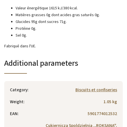
Valeur énergétique 1615 kJ/380 kcal.
Matières grasses 0g dont acides gras saturés 0g.
Glucides 95g dont sucres 71g.
Protéine 0g.
Sel 0g.
Fabriqué dans l'UE.
Additional parameters
Category
:
Biscuits et confiseries
Weight
:
1.05 kg
EAN
:
5901774012532
Cukiernicza Spoldzielnia ,,ROKSANA",