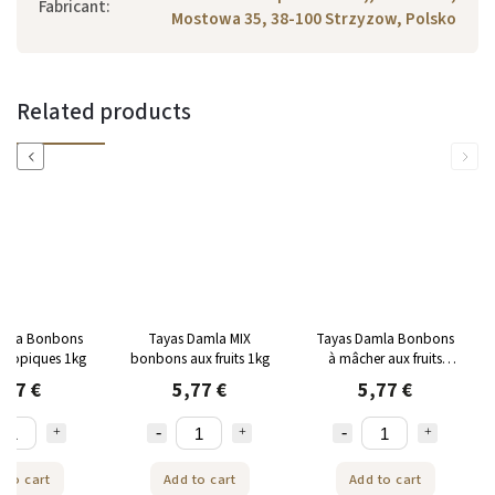
Fabricant
:
Mostowa 35, 38-100 Strzyzow, Polsko
Related products
Previous
Next
amla Bonbons
Tayas Damla MIX
Tayas Damla Bonbons
s Tropiques 1kg
bonbons aux fruits 1kg
à mâcher aux fruits
acidulés 1kg
,77 €
5,77 €
5,77 €
 to cart
Add to cart
Add to cart