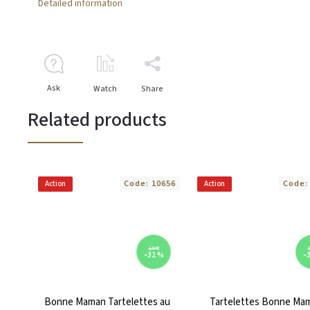
Detailed information
Ask
Watch
Share
Related products
Code:
10656
Code
Action
Action
3,04 €
3
–32 %
–
Bonne Maman Tartelettes au
Tartelettes Bonne Ma