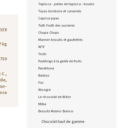
Tapioca - perles de tapioca - boules
Tayas bonbons et caramels
Caprice pipes
Tutti Frutti des sucreries
ivre
Chupa Chups
Manner biscuits et gaufrettes
7 kg
WTF
Trolli
750
Puddings à la gelée de fruits
Panettone
.C.,
Baileys
lle,
Fizi
sur-
Woogie
ance
Le chocolat de Witor
Milka
Biscuits Mulino Bianco
Chocolat haut de gamme