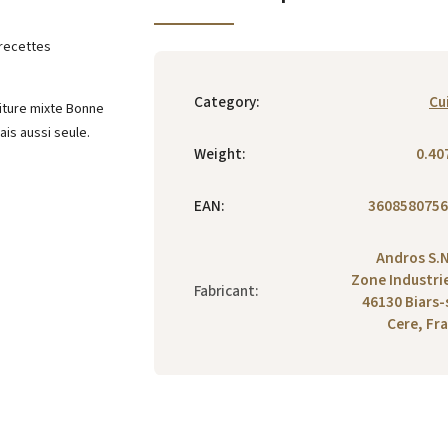
 recettes
Category
:
Cu
fiture mixte Bonne
is aussi seule.
Weight
:
0.40
EAN
:
3608580756
Andros S.N
Zone Industrie
Fabricant
:
46130 Biars-
Cere, Fr