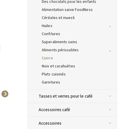
Des chocolats pour les enfants
Alimentation saine FoodNess
Céréales et muesli
Huiles
Confitures
Superaliments sains
6327
6423
Aliments périssables
Cuivre
Noix et cacahuètes
Plats cuisinés
Garnitures
Tasses et verres pour le café
Bonne MAMAN Cerise-
Bonne MAMAN Fik 370g
Fraise-Cerise-Framboise
3,78 €
750g
Accessoires café
8,10 €
Ajouter au
Ajouter au
Accessoires
panier
panier