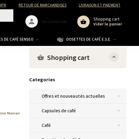
DPR
RETOUR DE MARCHANDISES
LIVRAISON ET PAIEMENT
Shopping cart
Se connecter
Vider le panier
S DE CAFÉ SENSEO
DOSETTES DE CAFÉ E.S.E.
CO
Shopping cart
Categories
Offres et nouveautés actuelles
Capsules de café
nne Maman
Café