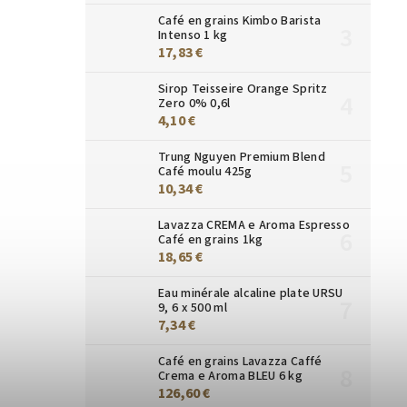
Café en grains Kimbo Barista
Intenso 1 kg
17,83 €
Sirop Teisseire Orange Spritz
Zero 0% 0,6l
4,10 €
Trung Nguyen Premium Blend
Café moulu 425g
10,34 €
Lavazza CREMA e Aroma Espresso
Café en grains 1kg
18,65 €
Eau minérale alcaline plate URSU
9, 6 x 500 ml
7,34 €
Café en grains Lavazza Caffé
Crema e Aroma BLEU 6 kg
126,60 €