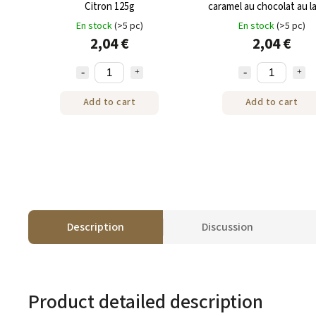
Citron 125g
caramel au chocolat au la
beurre salé 135 g
En stock
(>5 pc)
En stock
(>5 pc)
2,04 €
2,04 €
Add to cart
Add to cart
Description
Discussion
Product detailed description