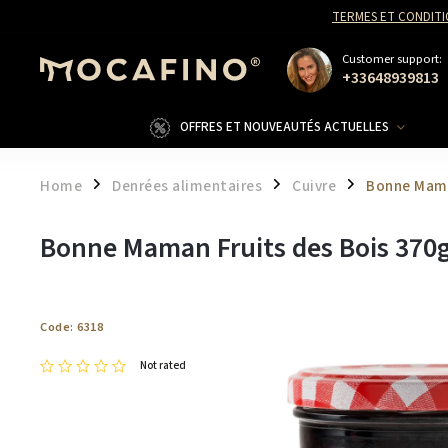
TERMES ET CONDITI
Customer support:
+33648939813
OFFRES ET NOUVEAUTÉS ACTUELLES
Home
Denrées alimentaires
Cuivre
Bonne Mama
/
/
/
Bonne Maman Fruits des Bois 370
Code:
6318
Not rated