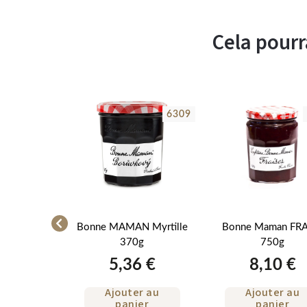
Cela pourr
6315
6309
MAMAN
Bonne MAMAN Myrtille
Bonne Maman FRA
e 370g
370g
750g
 €
5,36 €
8,10 €
r au
Ajouter au
Ajouter au
er
panier
panier