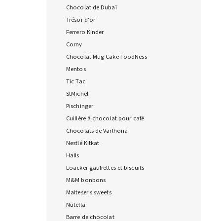
Chocolat de Dubaï
Trésor d'or
Ferrero Kinder
Corny
Chocolat Mug Cake FoodNess
Mentos
Tic Tac
StMichel
Pischinger
Cuillère à chocolat pour café
Chocolats de Varlhona
Nestlé Kitkat
Halls
Loacker gaufrettes et biscuits
M&M bonbons
Malteser's sweets
Nutella
Barre de chocolat