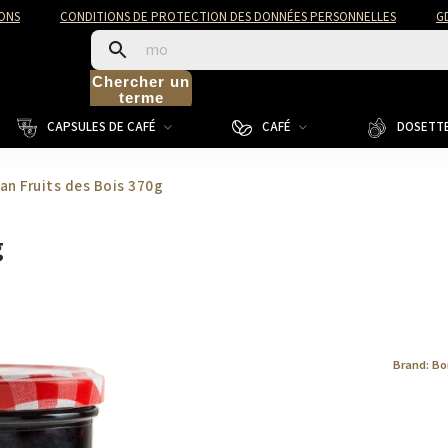
ONS
CONDITIONS DE PROTECTION DES DONNÉES PERSONNELLES
G
Chercher un
terme
CAPSULES DE CAFÉ
CAFÉ
DOSETTE
n Fruits des Bois 370g
g
Brand:
Bo