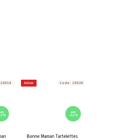
:
10014
Code:
10020
Action
,04 €
3,04 €
32 %
–32 %
man
Bonne Maman Tartelettes