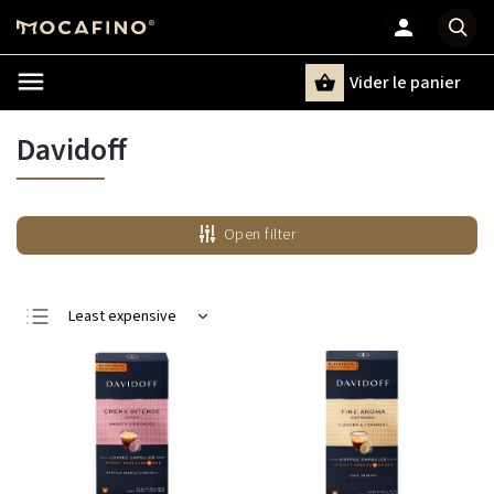
Vider le panier
Chercher
un terme
Davidoff
Open filter
Least expensive
Most expensive
Bestsellers
Alphabetically