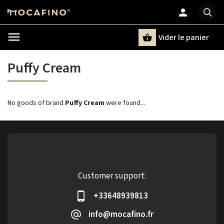
Vider le panier
Chercher
un terme
Puffy Cream
No goods of brand
Puffy Cream
were found...
Customer support:
+33648939813
info@mocafino.fr