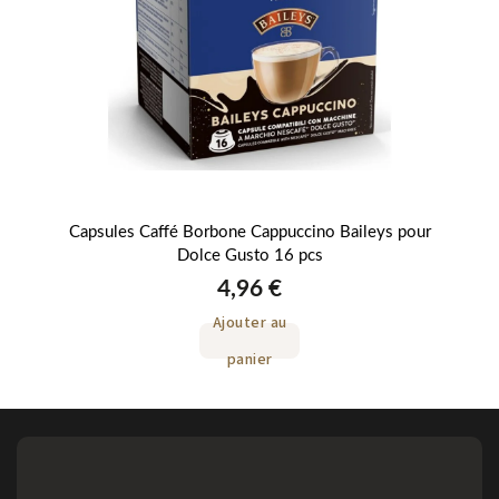
usto
Capsules Caffé Borbone Cappuccino Baileys pour
Cap
Dolce Gusto 16 pcs
4,96 €
Ajouter au
panier