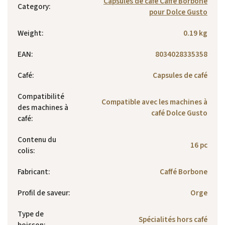
Capsules de café Caffé Borbone
Category
:
pour Dolce Gusto
Weight
:
0.19 kg
EAN
:
8034028335358
Café
:
Capsules de café
Compatibilité
Compatible avec les machines à
des machines à
café Dolce Gusto
café
:
Contenu du
16 pc
colis
:
Fabricant
:
Caffé Borbone
Profil de saveur
:
Orge
Type de
Spécialités hors café
boisson
: