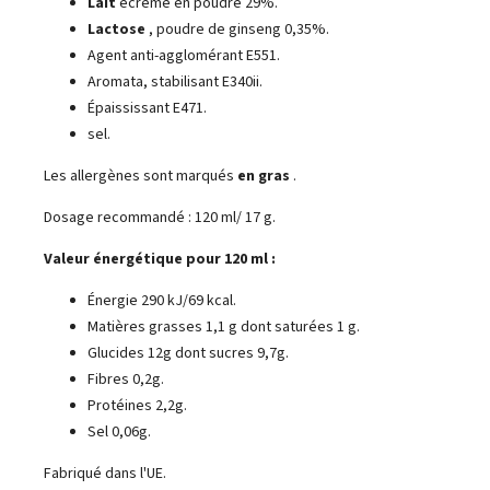
Lait
écrémé en poudre 29%.
Lactose
, poudre de ginseng 0,35%.
Agent anti-agglomérant E551.
Aromata, stabilisant E340ii.
Épaississant E471.
sel.
Les allergènes sont marqués
en gras
.
Dosage recommandé : 120 ml/ 17 g.
Valeur énergétique pour 120 ml :
Énergie 290 kJ/69 kcal.
Matières grasses 1,1 g dont saturées 1 g.
Glucides 12g dont sucres 9,7g.
Fibres 0,2g.
Protéines 2,2g.
Sel 0,06g.
Fabriqué dans l'UE.