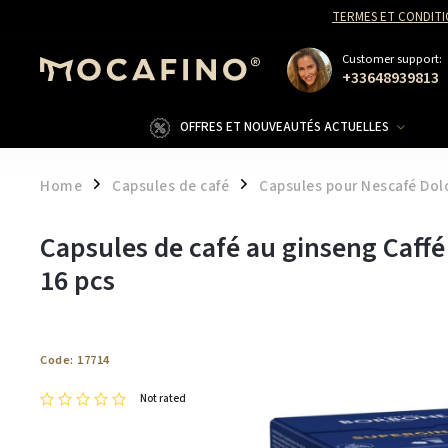
TERMES ET CONDITI
Customer support:
+33648939813
OFFRES ET NOUVEAUTÉS ACTUELLES
Home
Capsules de café
Capsules pour Nescafé Dol
/
/
Capsules de café au ginseng Caf
16 pcs
Code:
17714
Not rated