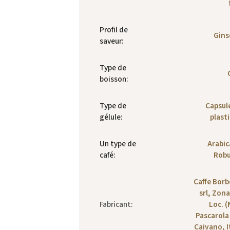
Profil de
Gins
saveur
:
Type de
boisson
:
Type de
Capsul
gélule
:
plast
Un type de
Arabic
café
:
Robu
Caffe Bor
srl, Zona
Fabricant
:
Loc. (
Pascarola
Caivano, I