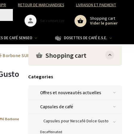
DPR
RETOUR DE MARCHANDISES
LIVRAISON ET PAIEMENT
Shopping cart
Se connecter
Vider le panier
S DE CAFÉ SENSEO
DOSETTES DE CAFÉ E.S.E.
CO
Shopping cart
ffé Borbone SUPERGINSENG pour Dolce Gusto 16 pcs
Gusto
Categories
Offres et nouveautés actuelles
Capsules de café
ffé Borbone
Capsules pour Nescafé Dolce Gusto
Decaffeinated