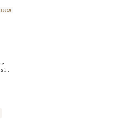
:
15318
ne
to 16