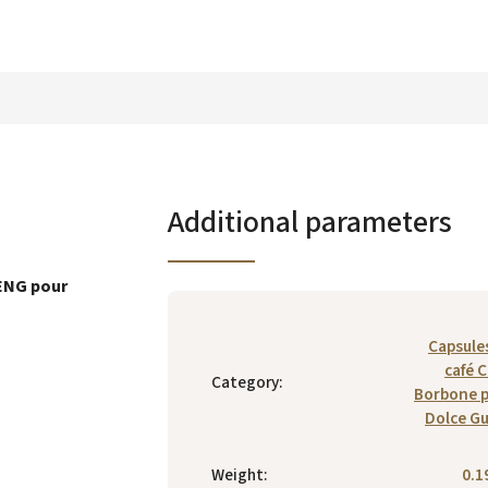
Additional parameters
ENG pour
Capsule
café C
Category
:
Borbone 
Dolce G
Weight
:
0.1