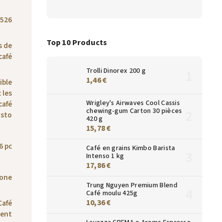
526
Top 10 Products
s de
café
Trolli Dinorex 200 g
1,46 €
ible
 les
Wrigley's Airwaves Cool Cassis
café
chewing-gum Carton 30 pièces
usto
420 g
15,78 €
6 pc
Café en grains Kimbo Barista
Intenso 1 kg
17,86 €
bone
Trung Nguyen Premium Blend
Café moulu 425g
10,36 €
Café
ent