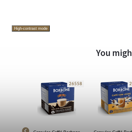
High-contrast mode
You might
15318
26558
2