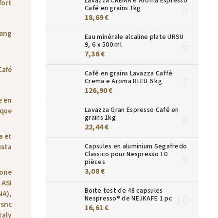
Lavazza CREMA e Aroma Espresso
fort
Café en grains 1kg
18,69 €
eng
Eau minérale alcaline plate URSU
9, 6 x 500 ml
7,36 €
Café
Café en grains Lavazza Caffé
Crema e Aroma BLEU 6 kg
126,90 €
e en
Lavazza Gran Espresso Café en
ique
grains 1kg
22,44 €
a et
sta
Capsules en aluminium Segafredo
Classico pour Nespresso 10
pièces
3,08 €
bone
 ASI
Boite test de 48 capsules
NA),
Nespresso® de NEJKAFE 1 pc
 snc
16,61 €
taly