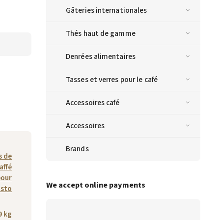
Gâteries internationales
Thés haut de gamme
Denrées alimentaires
Tasses et verres pour le café
Accessoires café
Accessoires
Brands
s de
affé
pour
We accept online payments
usto
9 kg