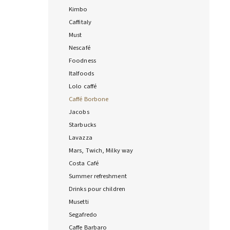
Kimbo
Caffitaly
Must
Nescafé
Foodness
Italfoods
Lolo caffé
Caffé Borbone
Jacobs
Starbucks
Lavazza
Mars, Twich, Milky way
Costa Café
Summer refreshment
Drinks pour children
Musetti
Segafredo
Caffe Barbaro