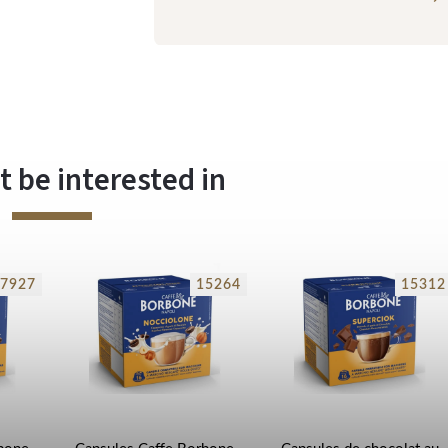
 be interested in
7927
15264
15312