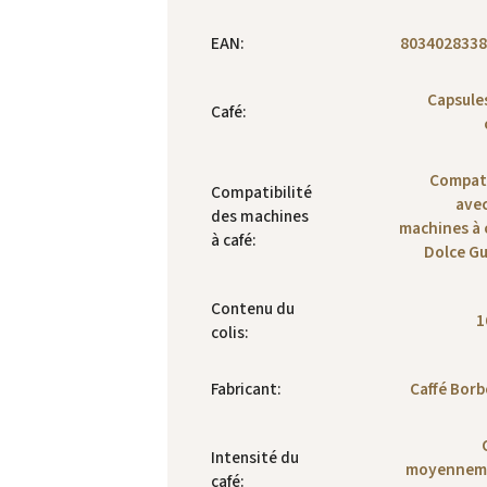
EAN
:
8034028338
Capsule
Café
:
Compat
Compatibilité
avec
des machines
machines à 
à café
:
Dolce G
Contenu du
1
colis
:
Fabricant
:
Caffé Bor
Intensité du
moyennem
café
: