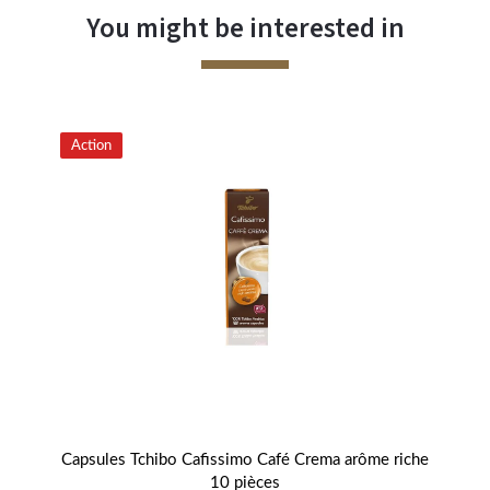
You might be interested in
Action
Ac
STA
Capsules Tchibo Cafissimo Café Crema arôme riche
Ca
10 pièces