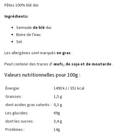
Pâtes 100% blé dur.
Ingrédients:
Semoule
de blé
dur.
Boire de l'eau.
Sel.
Les allergènes sont marqués
en gras
.
Peut contenir des traces d'
œufs, de soja et de moutarde
.
Valeurs nutritionnelles pour 100g :
Énergie:
1490 kJ / 351 kcal
Graisses :
1,5 g
dont acides gras saturés :
0,3 g
Les glucides:
69g
dont les sucres:
3,4 g
Protéines :
14g