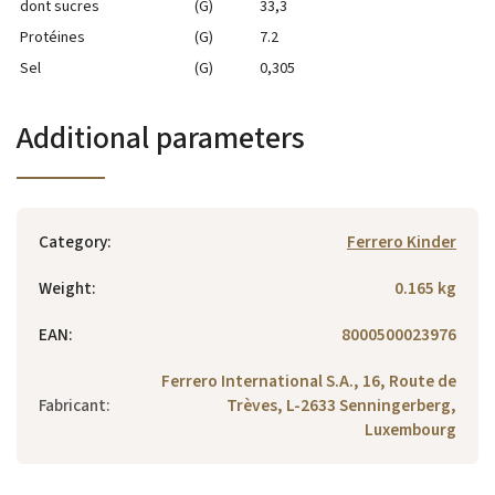
dont sucres
(G)
33,3
Protéines
(G)
7.2
Sel
(G)
0,305
Additional parameters
Category
:
Ferrero Kinder
Weight
:
0.165 kg
EAN
:
8000500023976
Ferrero International S.A., 16, Route de
Fabricant
:
Trèves, L-2633 Senningerberg,
Luxembourg