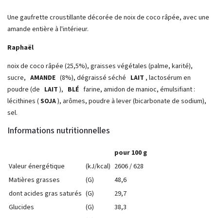
Une gaufrette croustillante décorée de noix de coco râpée, avec une
amande entière à l'intérieur.
Raphaël
noix de coco râpée (25,5%), graisses végétales (palme, karité),
sucre,
AMANDE
(8%), dégraissé séché
LAIT
, lactosérum en
poudre (de
LAIT
),
BLÉ
farine, amidon de manioc, émulsifiant :
lécithines (
SOJA
), arômes, poudre à lever (bicarbonate de sodium),
sel.
Informations nutritionnelles
pour 100 g
Valeur énergétique
(kJ/kcal)
2606 / 628
Matières grasses
(G)
48,6
dont acides gras saturés
(G)
29,7
Glucides
(G)
38,3