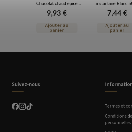
450g
Chocolat chaud épicé
instantané Blanc 
450g
 €
9,93 €
7,44 €
r au
Ajouter au
Ajouter au
er
panier
panier
Suivez-nous
Informatio
Termes et co
Conditions d
personnelles