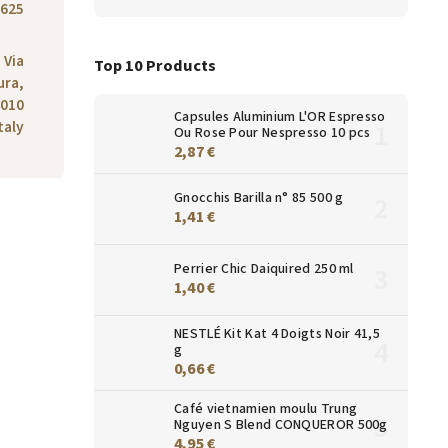
625
 Via
Top 10 Products
ura,
6010
Capsules Aluminium L'OR Espresso
taly
Ou Rose Pour Nespresso 10 pcs
2,87 €
Gnocchis Barilla n° 85 500 g
1,41 €
Perrier Chic Daiquired 250 ml
1,40 €
NESTLÉ Kit Kat 4 Doigts Noir 41,5
g
0,66 €
Café vietnamien moulu Trung
Nguyen S Blend CONQUEROR 500g
4,95 €