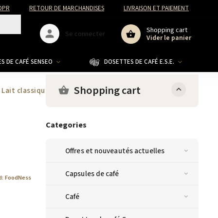
DPR
RETOUR DE MARCHANDISES
LIVRAISON ET PAIEMENT
Shopping cart
Se connecter
Vider le panier
S DE CAFÉ SENSEO
DOSETTES DE CAFÉ E.S.E.
CO
Shopping cart
Lait classique 500g
Categories
Offres et nouveautés actuelles
Capsules de café
d:
FoodNess
Café