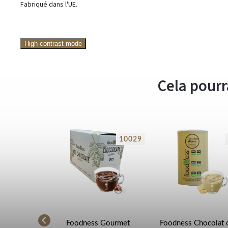
Fabriqué dans l'UE.
High-contrast mode
Cela pourr
3025
10029
olat chaud
Foodness Gourmet
Foodness Chocolat 