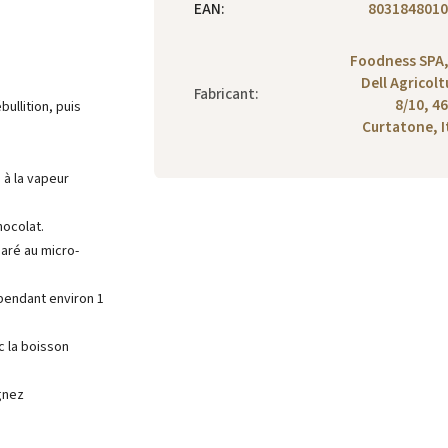
EAN
:
8031848010
Foodness SPA,
Dell Agricolt
Fabricant
:
8/10, 4
bullition, puis
Curtatone, I
 à la vapeur
hocolat.
aré au micro-
 pendant environ 1
c la boisson
gnez