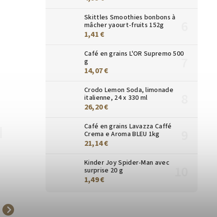
Skittles Smoothies bonbons à
mâcher yaourt-fruits 152g
1,41 €
Café en grains L'OR Supremo 500
g
14,07 €
Crodo Lemon Soda, limonade
italienne, 24 x 330 ml
26,20 €
Café en grains Lavazza Caffé
3030
3033
Crema e Aroma BLEU 1kg
21,14 €
Kinder Joy Spider-Man avec
surprise 20 g
1,49 €
Chocolat chaud Foodness
Chocolat chaud au lait