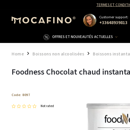
TERMES ET CONDITI
Customer support:
+33648939813
OFFRES ET NOUVEAUTÉS ACTUELLES
Home
Boissons non alcoolisées
Boissons instant
/
/
Foodness Chocolat chaud instanta
Code:
8097
Not rated