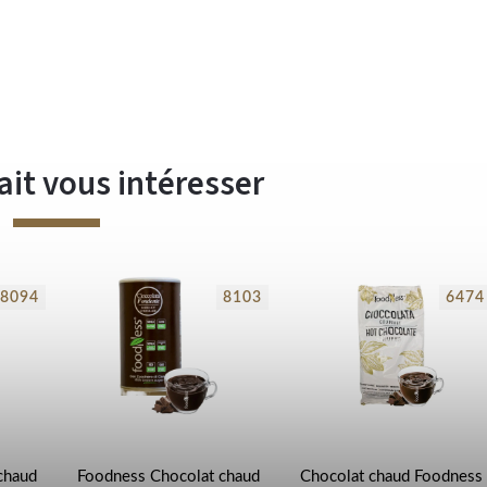
ait vous intéresser
8094
8103
6474
chaud
Foodness Chocolat chaud
Chocolat chaud Foodness