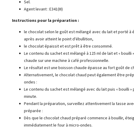
Sel.
Agent levant : E341(III)
Instructions pour la préparation :
le chocolat selon le goût est mélangé avec du lait et porté à é
après avoir atteint le point d'ébullition,
le chocolat épaissit et est prêt à être consommé.
Le contenu du sachet est mélangé à 125 ml de lait et « bouilli »
chaude sur une machine à café professionnelle.
Le résultat est une boisson chaude épaisse au fort goût de c
Alternativement, le chocolat chaud peut également être prép
ondes :
Le contenu du sachet est mélangé avec du lait puis « bouilli »
minute.
Pendant la préparation, surveillez attentivement la tasse ave
préparée :
Dès que le chocolat chaud préparé commence à bouillir, étei
immédiatement le four à micro-ondes.