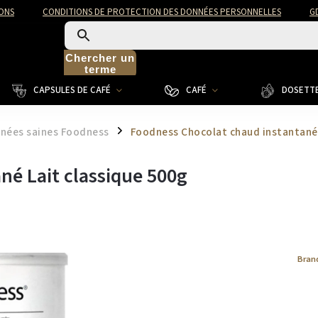
ONS
CONDITIONS DE PROTECTION DES DONNÉES PERSONNELLES
G
Chercher un
terme
CAPSULES DE CAFÉ
CAFÉ
DOSETTE
anées saines Foodness
Foodness Chocolat chaud instantané 
/
né Lait classique 500g
Bran