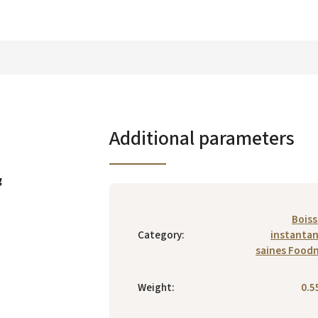
Additional parameters
g
Bois
Category
:
instanta
saines Food
Weight
:
0.5